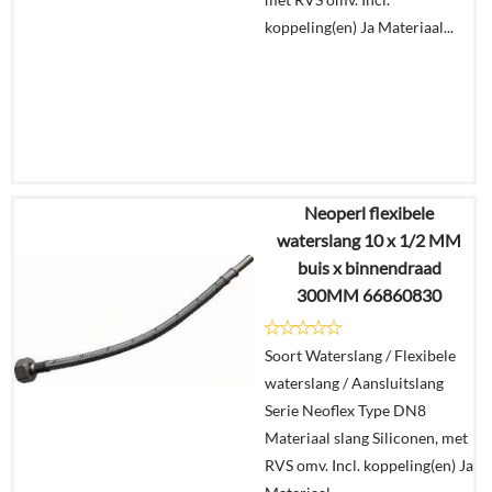
koppeling(en) Ja Materiaal...
Neoperl flexibele
€
25,64
waterslang 10 x 1/2 MM
€
17,95
buis x binnendraad
300MM 66860830
Details
Soort Waterslang / Flexibele
In
waterslang / Aansluitslang
winkelmand
Serie Neoflex Type DN8
Materiaal slang Siliconen, met
RVS omv. Incl. koppeling(en) Ja