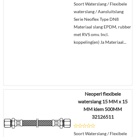
Soort Waterslang / Flexibele
waterslang / Aansluitslang
Serie Neoflex Type DN8
Materiaal slang EPDM, rubber
met RVS omv. Incl.
koppeling(en) Ja Materiaal...
Neoperl flexibele
€
21,11
waterslang 15 MM x 15
€
14,44
MM klem 500MM
32126511
Details
Soort Waterslang / Flexibele
In