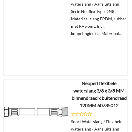
waterslang / Aansluitslang
winkelmand
Serie Neoflex Type DN8
Materiaal slang EPDM, rubber
met RVS omv. Incl.
koppeling(en) Ja Materiaal...
Neoperl flexibele
€
13,13
waterslang 3/8 x 3/8 MM
€
9,19
binnendraad x buitendraad
120MM 60735012
Details
Soort Waterslang / Flexibele
In
waterslang / Aansluitslang
winkelmand