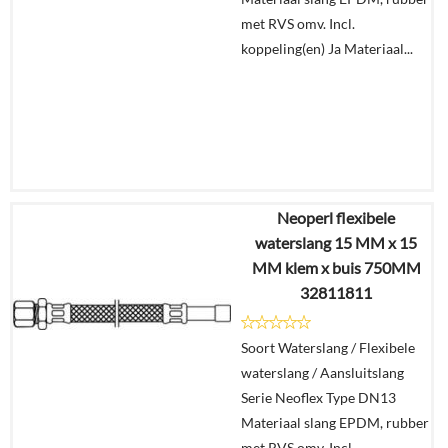
met RVS omv. Incl.
koppeling(en) Ja Materiaal...
Neoperl flexibele
€
100,78
waterslang 15 MM x 15
€
74,78
MM klem x buis 750MM
32811811
Details
Soort Waterslang / Flexibele
In
waterslang / Aansluitslang
winkelmand
Serie Neoflex Type DN13
Materiaal slang EPDM, rubber
met RVS omv. Incl.