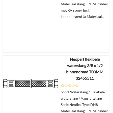
Materiaal slang EPDM, rubber
met RVS omv. Incl.
koppeling(en) Ja Materiaal...
Neoperl flexibele
€
9,24
waterslang 3/8 x 1/2
€
6,47
binnendraad 700MM
32455511
Details
Soort Waterslang / Flexibele
In
waterslang / Aansluitslang
winkelmand
Serie Neoflex Type DN8
Materiaal slang EPDM, rubber