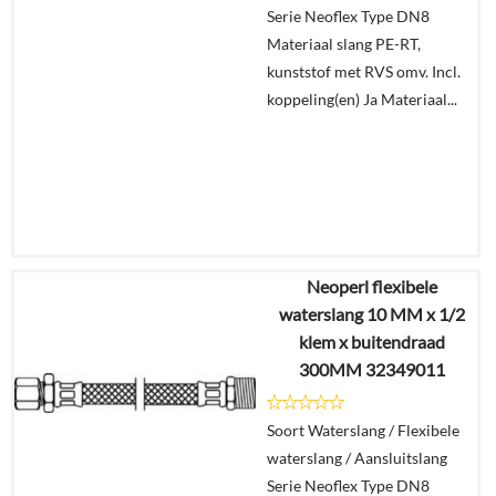
Serie Neoflex Type DN8
Materiaal slang PE-RT,
kunststof met RVS omv. Incl.
koppeling(en) Ja Materiaal...
Neoperl flexibele
€
13,89
waterslang 10 MM x 1/2
€
10,89
klem x buitendraad
300MM 32349011
Details
Soort Waterslang / Flexibele
In
waterslang / Aansluitslang
winkelmand
Serie Neoflex Type DN8