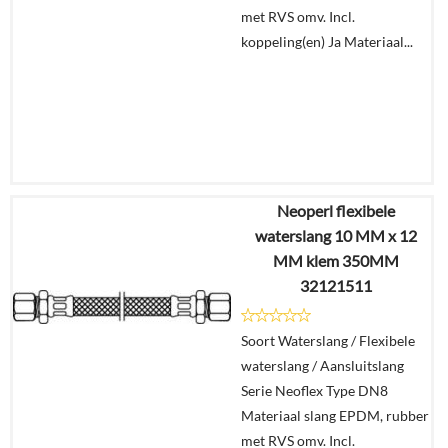
met RVS omv. Incl.
koppeling(en) Ja Materiaal...
Neoperl flexibele
€
9,61
waterslang 10 MM x 12
€
6,73
MM klem 350MM
32121511
Details
Soort Waterslang / Flexibele
In
waterslang / Aansluitslang
winkelmand
Serie Neoflex Type DN8
Materiaal slang EPDM, rubber
met RVS omv. Incl.