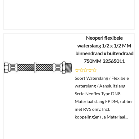
Neoperl flexibele
€
12,86
waterslang 1/2 x 1/2 MM
€
10,42
binnendraad x buitendraad
750MM 32565011
Details
Soort Waterslang / Flexibele
In
waterslang / Aansluitslang
winkelmand
Serie Neoflex Type DN8
Materiaal slang EPDM, rubber
met RVS omv. Incl.
koppeling(en) Ja Materiaal...