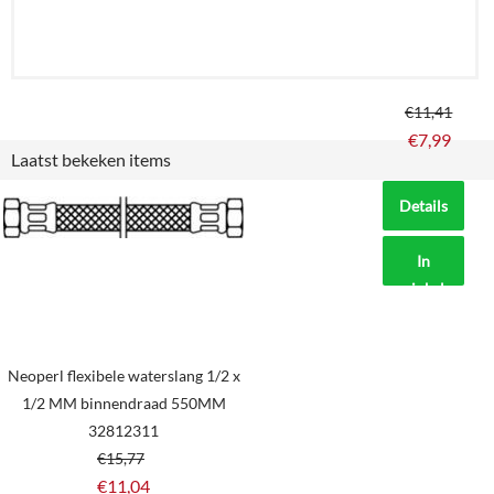
€
11,41
€
7,99
Laatst bekeken items
Details
In
winkelmand
Neoperl flexibele waterslang 1/2 x
1/2 MM binnendraad 550MM
32812311
€
15,77
€
11,04