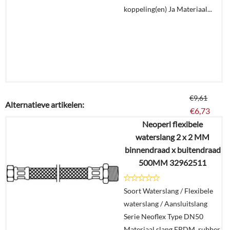
koppeling(en) Ja Materiaal...
€
9,61
Alternatieve artikelen:
€
6,73
Neoperl flexibele
waterslang 2 x 2 MM
Details
binnendraad x buitendraad
500MM 32962511
In
winkelmand
Soort Waterslang / Flexibele
waterslang / Aansluitslang
Serie Neoflex Type DN50
Materiaal slang EPDM, rubber