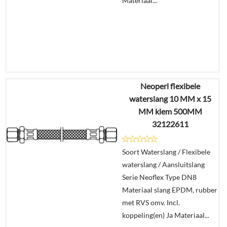
Materiaal...
Neoperl flexibele
€
6,73
waterslang 10 MM x 15
€
5,27
MM klem 500MM
32122611
Details
Soort Waterslang / Flexibele
In
waterslang / Aansluitslang
winkelmand
Serie Neoflex Type DN8
Materiaal slang EPDM, rubber
met RVS omv. Incl.
koppeling(en) Ja Materiaal...