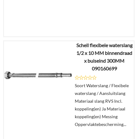
Schell flexibele waterslang
€
11,72
1/2 x 10 MM binnendraad
€
8,21
x buiseind 300MM
090160699
Details
Soort Waterslang / Flexibele
In
waterslang / Aansluitslang
winkelmand
Materiaal slang RVS Incl.
koppeling(en) Ja Materiaal
koppeling(en) Messing
Oppervlaktebescherming...