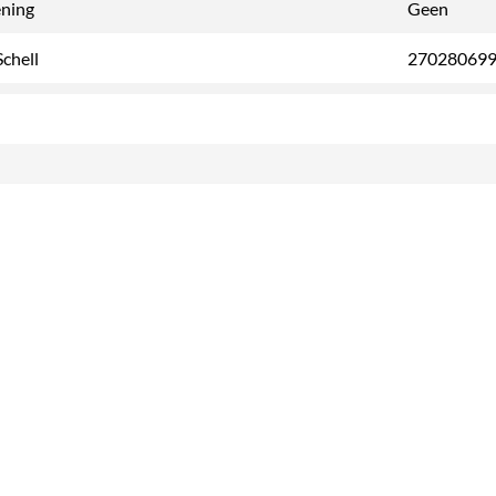
ening
Geen
chell
27028069