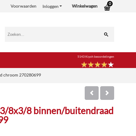
0
Voorwaarden
Winkelwagen
Inloggen
5143 Kiyoh beoordelingen
★
★
★
★
★
★
★
★
★
★
aad chroom 270280699
8x3/8x3/8 binnen/buitendraad
99