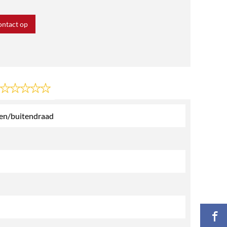
ntact op
nen/buitendraad