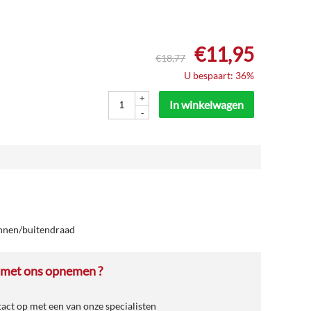
€
11,95
€
18,77
U bespaart: 36%
+
In winkelwagen
-
innen/buitendraad
 met ons opnemen ?
ct op met een van onze specialisten