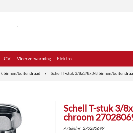
.
C.V.
Vloerverwarming
Elektro
uk binnen/buitendraad
/
Schell T-stuk 3/8x3/8x3/8 binnen/buitendr
Schell T-stuk 3/
chroom 2702806
Artikelnr:
270280699