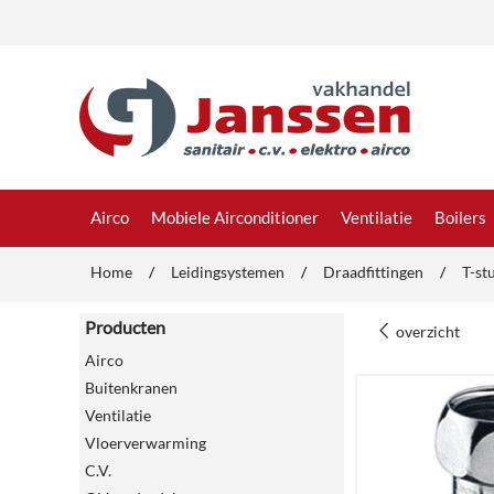
Airco
Mobiele Airconditioner
Ventilatie
Boilers
Home
/
Leidingsystemen
/
Draadfittingen
/
T-st
Producten
overzicht
Airco
Buitenkranen
Ventilatie
Vloerverwarming
C.V.