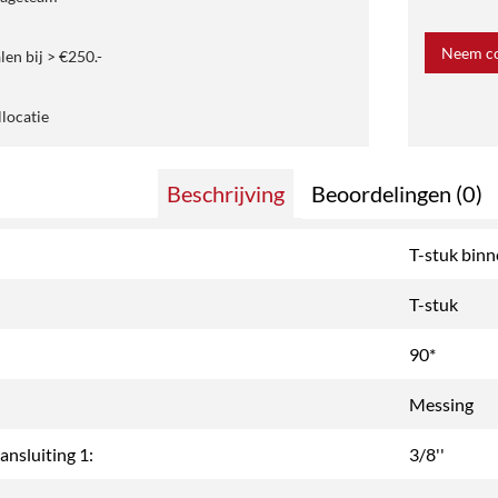
Neem co
len bij > €250.-
llocatie
Beschrijving
Beoordelingen (0)
T-stuk bin
T-stuk
90*
Messing
ansluiting 1:
3/8''