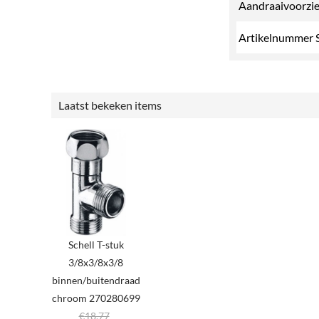
Aandraaivoorzi
Artikelnummer S
Laatst bekeken items
Schell T-stuk
3/8x3/8x3/8
binnen/buitendraad
chroom 270280699
€
18,77