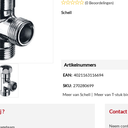
(0 Beoordelingen)
Schell
Artikelnummers
EAN:
4021163116694
SKU:
270280699
Meer van Schell
|
Meer van T-stuk b
 ?
Contact
Neem conta
tageteam