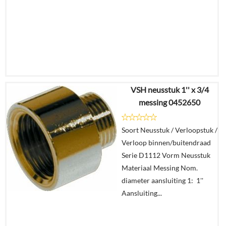
VSH neusstuk 1'' x 3/4
€
10,67
messing 0452650
€
7,77
Soort Neusstuk / Verloopstuk /
Details
Verloop binnen/buitendraad
Serie D1112 Vorm Neusstuk
In
Materiaal Messing Nom.
winkelmand
diameter aansluiting 1: 1''
Aansluiting...