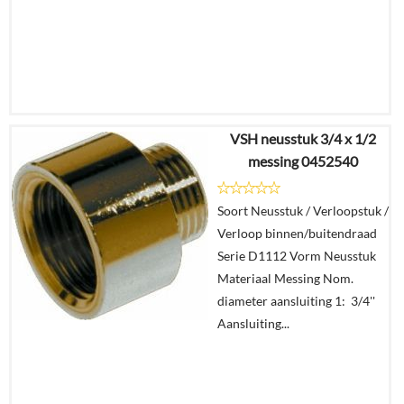
VSH neusstuk 3/4 x 1/2
€
26,49
messing 0452540
€
19,28
Soort Neusstuk / Verloopstuk /
Details
Verloop binnen/buitendraad
Serie D1112 Vorm Neusstuk
In
Materiaal Messing Nom.
winkelmand
diameter aansluiting 1: 3/4''
Aansluiting...