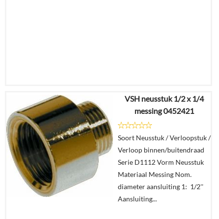
VSH neusstuk 1/2 x 1/4
€
13,82
messing 0452421
€
10,06
Soort Neusstuk / Verloopstuk /
Details
Verloop binnen/buitendraad
Serie D1112 Vorm Neusstuk
In
Materiaal Messing Nom.
winkelmand
diameter aansluiting 1: 1/2''
Aansluiting...