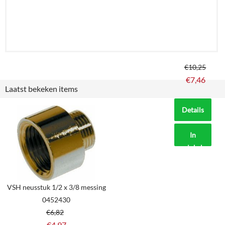
€
10,25
€
7,46
Laatst bekeken items
Details
In
winkelmand
VSH neusstuk 1/2 x 3/8 messing
0452430
€
6,82
€
4,97