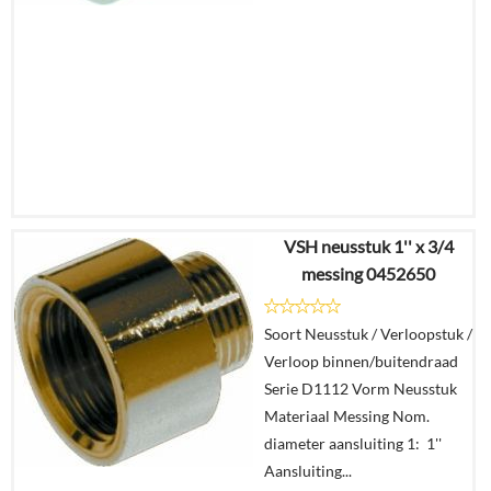
VSH neusstuk 1'' x 3/4
€
13,82
messing 0452650
€
10,06
Soort Neusstuk / Verloopstuk /
Details
Verloop binnen/buitendraad
Serie D1112 Vorm Neusstuk
In
Materiaal Messing Nom.
winkelmand
diameter aansluiting 1: 1''
Aansluiting...