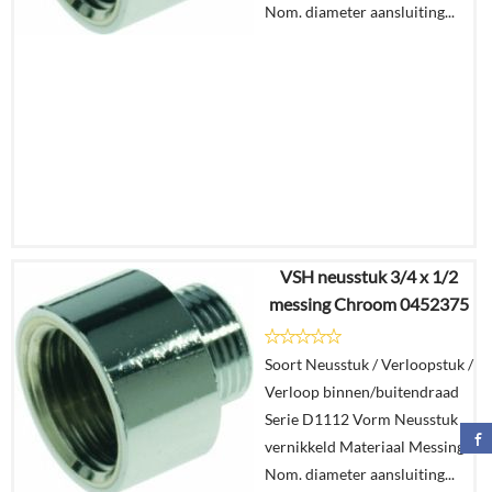
Nom. diameter aansluiting...
VSH neusstuk 3/4 x 1/2
€
9,39
messing Chroom 0452375
€
6,83
Soort Neusstuk / Verloopstuk /
Details
Verloop binnen/buitendraad
Serie D1112 Vorm Neusstuk
In
vernikkeld Materiaal Messing
winkelmand
Nom. diameter aansluiting...