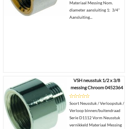
Materiaal Messing Nom.
winkelmand
diameter aansluiting 1: 3/4''
Aansluiting...
VSH neusstuk 1/2 x 3/8
€
10,25
messing Chroom 0452364
€
7,46
Soort Neusstuk / Verloopstuk /
Details
Verloop binnen/buitendraad
Serie D1112 Vorm Neusstuk
In
vernikkeld Materiaal Messing
winkelmand