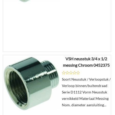
VSH neusstuk 3/4 x 1/2
€
9,39
messing Chroom 0452375
€
6,83
Soort Neusstuk / Verloopstuk /
Details
Verloop binnen/buitendraad
Serie D1112 Vorm Neusstuk
In
vernikkeld Materiaal Messing
winkelmand
Nom. diameter aansluiting...