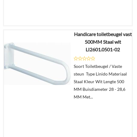
Handicare toiletbeugel vast
€
9,68
500MM Staal wit
€
8,18
LI2601.0501-02
Details
Soort Toiletbeugel / Vaste
steun Type Linido Materiaal
In
Staal Kleur Wit Lengte 500
winkelmand
MM Buisdiameter 28 - 28,6
MM Met...