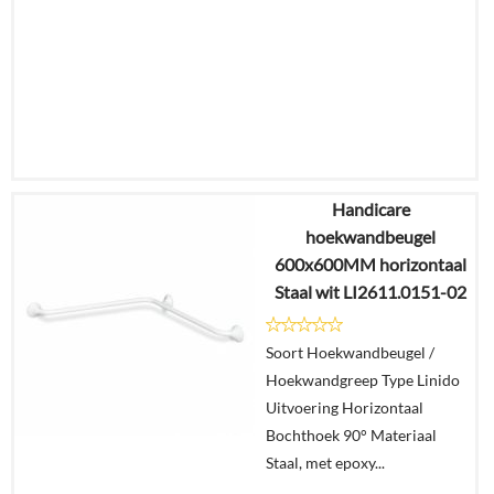
Handicare
€
77,44
hoekwandbeugel
€
60,41
600x600MM horizontaal
Staal wit LI2611.0151-02
Details
Soort Hoekwandbeugel /
In
Hoekwandgreep Type Linido
winkelmand
Uitvoering Horizontaal
Bochthoek 90° Materiaal
Staal, met epoxy...