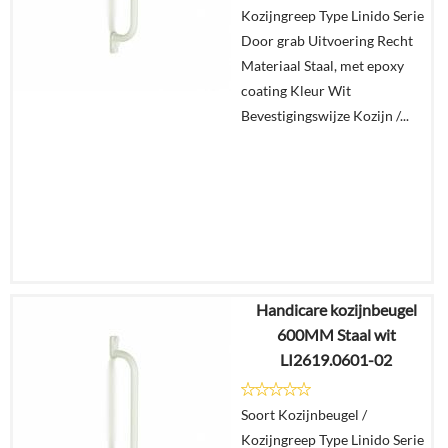
Kozijngreep Type Linido Serie
In
Door grab Uitvoering Recht
winkelmand
Materiaal Staal, met epoxy
coating Kleur Wit
Bevestigingswijze Kozijn /...
Handicare kozijnbeugel
€
90,75
600MM Staal wit
€
70,79
LI2619.0601-02
Details
Soort Kozijnbeugel /
Kozijngreep Type Linido Serie