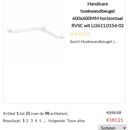
Handicare
€
145,20
hoekwandbeugel
€
117,93
600x600MM horizontaal
RVSC wit LI2611.0154-02
Details
Soort Hoekwandbeugel /...
In
winkelmand
€
232,32
Artikel
1
tot
15
(van de
98
artikelen).
€
181,21
Resultaat:
1
2
3
4
5
...
Volgende
Toon alles