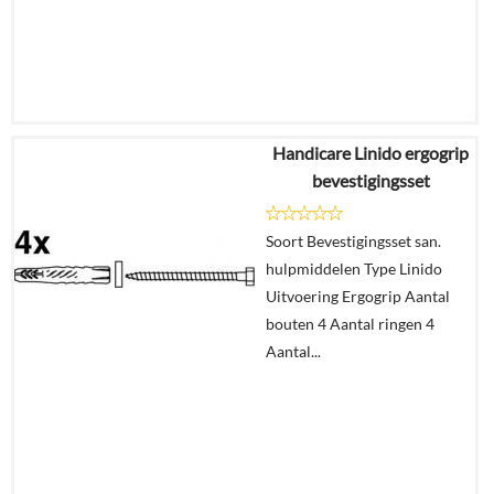
Handicare Linido ergogrip
€
148,83
bevestigingsset
€
110,11
Soort Bevestigingsset san.
Details
hulpmiddelen Type Linido
Uitvoering Ergogrip Aantal
In
bouten 4 Aantal ringen 4
winkelmand
Aantal...