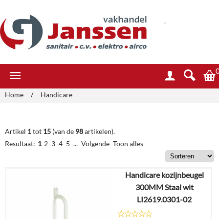
.
Home
/
Handicare
Artikel
1
tot
15
(van de
98
artikelen).
Resultaat:
1
2
3
4
5
...
Volgende
Toon alles
Handicare kozijnbeugel
300MM Staal wit
LI2619.0301-02