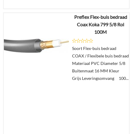
Preflex Flex-buis bedraad
€
808,93
Coax Koka 799 5/8 Rol
€
353,93
100M
Details
Soort Flex-buis bedraad
COAX / Flexibele buis bedraad
In
Materiaal PVC Diameter 5/8
winkelmand
Buitenmaat 16 MM Kleur
Grijs Leveringsomvang 100...