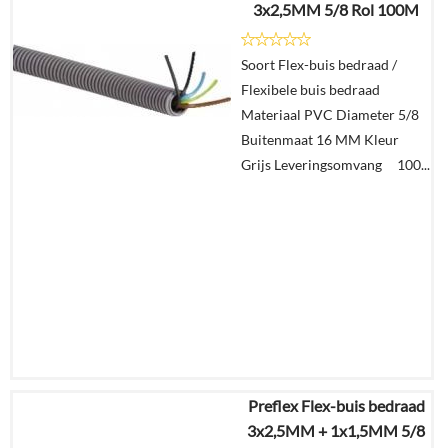
3x2,5MM 5/8 Rol 100M
€
133,71
Soort Flex-buis bedraad /
Details
Flexibele buis bedraad
Materiaal PVC Diameter 5/8
In
Buitenmaat 16 MM Kleur
winkelmand
Grijs Leveringsomvang 100...
Preflex Flex-buis bedraad
€
576,81
3x2,5MM + 1x1,5MM 5/8
€
215,50