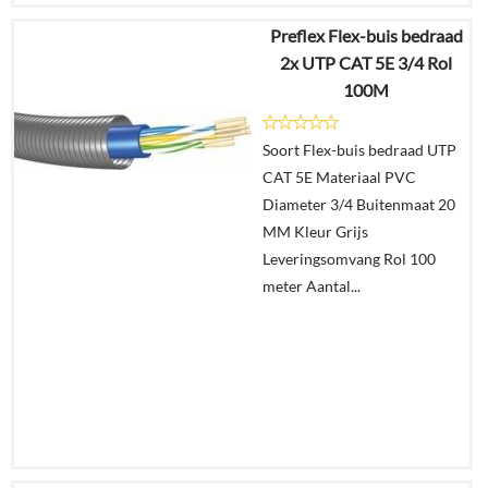
Preflex Flex-buis bedraad
€
343,20
2x UTP CAT 5E 3/4 Rol
€
140,00
100M
Details
Soort Flex-buis bedraad UTP
CAT 5E Materiaal PVC
In
Diameter 3/4 Buitenmaat 20
winkelmand
MM Kleur Grijs
Leveringsomvang Rol 100
meter Aantal...