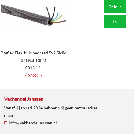
Details
In
winkelmand
Preflex Flex-buis bedraad 5x2,5MM
3/4 Rol 100M
€
813,12
€
313,03
Vakhandel Janssen
Vanaf 1 januari 2024 hebben wij geen bezoekadres
meer.
E
:
info@vakhandeljanssen.nl