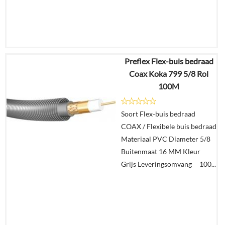
Preflex Flex-buis bedraad
€
280,16
Coax Koka 799 5/8 Rol
€
133,71
100M
Details
Soort Flex-buis bedraad
COAX / Flexibele buis bedraad
In
Materiaal PVC Diameter 5/8
winkelmand
Buitenmaat 16 MM Kleur
Grijs Leveringsomvang 100...