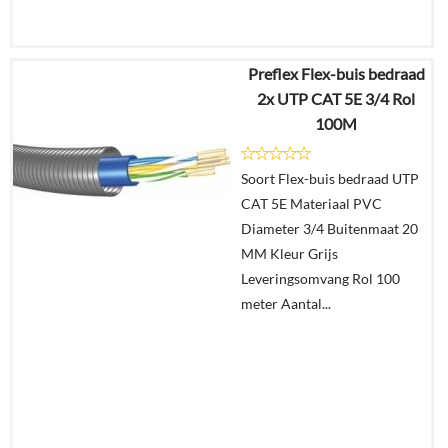
Preflex Flex-buis bedraad
€
650,05
2x UTP CAT 5E 3/4 Rol
€
275,28
100M
Details
Soort Flex-buis bedraad UTP
CAT 5E Materiaal PVC
In
Diameter 3/4 Buitenmaat 20
winkelmand
MM Kleur Grijs
Leveringsomvang Rol 100
meter Aantal...