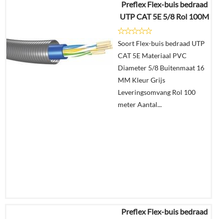
Preflex Flex-buis bedraad
€
526,74
UTP CAT 5E 5/8 Rol 100M
€
242,25
Soort Flex-buis bedraad UTP
Details
CAT 5E Materiaal PVC
Diameter 5/8 Buitenmaat 16
In
MM Kleur Grijs
winkelmand
Leveringsomvang Rol 100
meter Aantal...
Preflex Flex-buis bedraad
€
280,16