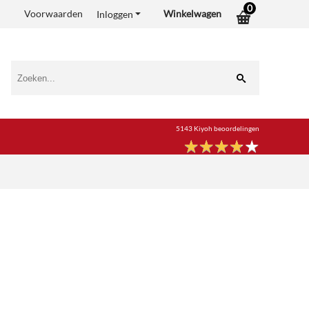
0
Voorwaarden
Winkelwagen
Inloggen
5143 Kiyoh beoordelingen
★
★
★
★
★
★
★
★
★
★