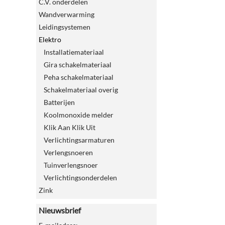
C.V. onderdelen
Wandverwarming
Leidingsystemen
Elektro
Installatiemateriaal
Gira schakelmateriaal
Peha schakelmateriaal
Schakelmateriaal overig
Batterijen
Koolmonoxide melder
Klik Aan Klik Uit
Verlichtingsarmaturen
Verlengsnoeren
Tuinverlengsnoer
Verlichtingsonderdelen
Zink
Nieuwsbrief