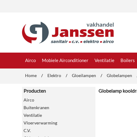
Airco
Mobiele Airconditioner
Ventilatie
Boilers
Home
/
Elektro
/
Gloeilampen
/
Globelampen
Producten
Globelamp koold
Airco
Buitenkranen
Ventilatie
Vloerverwarming
C.V.