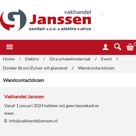
.
Home
/
Elektro
/
Gira schakelmateriaal
/
Event
/
Donker Bruin/Zuiver wit glanzend
/
Wandcontactdozen
Wandcontactdozen
Vakhandel Janssen
Vanaf 1 januari 2024 hebben wij geen bezoekadres
meer.
E
:
info@vakhandeljanssen.nl