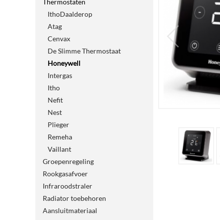
Thermostaten
IthoDaalderop
Atag
Cenvax
De Slimme Thermostaat
Honeywell
Intergas
Itho
Nefit
Nest
Plieger
Remeha
Vaillant
Groepenregeling
Rookgasafvoer
Infraroodstraler
Radiator toebehoren
Aansluitmateriaal