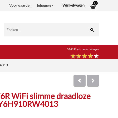
0
Voorwaarden
Winkelwagen
Inloggen
5143 Kiyoh beoordelingen
★
★
★
★
★
★
★
★
★
★
W4013
T6R WiFi slimme draadloze
t Y6H910RW4013