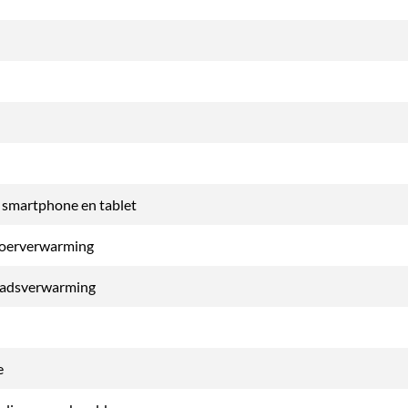
t smartphone en tablet
loerverwarming
tadsverwarming
e