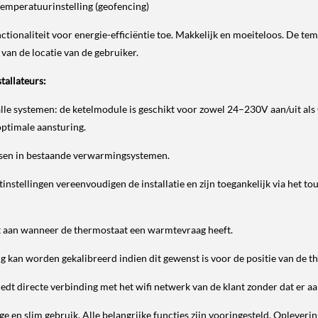
emperatuurinstelling (geofencing)
nctionaliteit voor energie-efficiëntie toe. Makkelijk en moeiteloos. De 
van de locatie van de gebruiker.
tallateurs:
 alle systemen: de ketelmodule is geschikt voor zowel 24–230V aan/uit
optimale aansturing.
tsen in bestaande verwarmingsystemen.
instellingen vereenvoudigen de installatie en zijn toegankelijk via het 
 aan wanneer de thermostaat een warmtevraag heeft.
kan worden gekalibreerd indien dit gewenst is voor de positie van de t
edt directe verbinding met het wifi netwerk van de klant zonder dat er a
 en slim gebruik. Alle belangrijke functies zijn vooringesteld. Oplever