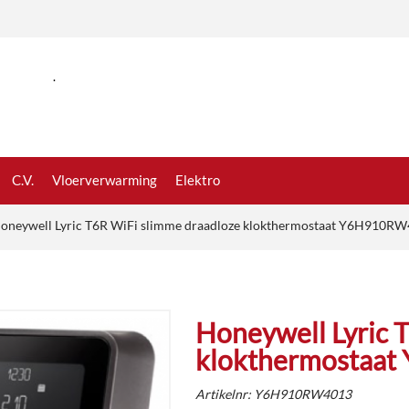
.
C.V.
Vloerverwarming
Elektro
oneywell Lyric T6R WiFi slimme draadloze klokthermostaat Y6H910R
Honeywell Lyric 
klokthermostaa
Artikelnr:
Y6H910RW4013