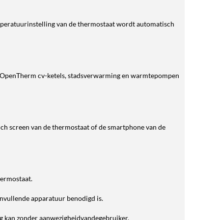
temperatuurinstelling van de thermostaat wordt automatisch
 als OpenTherm cv-ketels, stadsverwarming en warmtepompen
touch screen van de thermostaat of de smartphone van de
hermostaat.
anvullende apparatuur benodigd is.
ing kan zonder aanwezigheidvandegebruiker.