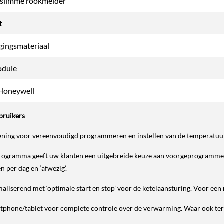
 slimme rookmelder
t
igingsmateriaal
odule
Honeywell
bruikers
ening voor vereenvoudigd programmeren en instellen van de temperatuu
rogramma geeft uw klanten een uitgebreide keuze aan voorgeprogrammeer
n per dag en ‘afwezig’.
maliserend met ‘optimale start en stop’ voor de ketelaansturing. Voor een
rtphone/tablet voor complete controle over de verwarming. Waar ook te