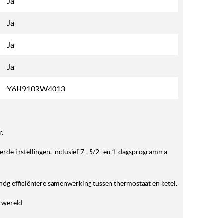
Ja
Ja
Ja
Ja
Y6H910RW4013
r.
de instellingen. Inclusief 7-, 5/2- en 1-dagsprogramma
 nóg efficiëntere samenwerking tussen thermostaat en ketel.
r wereld