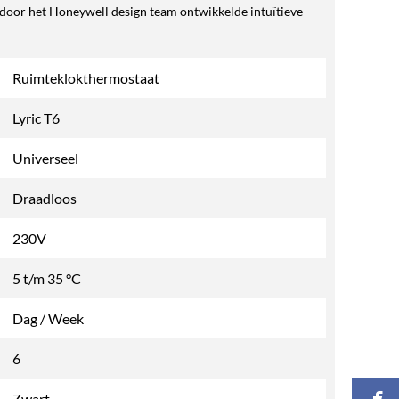
 door het Honeywell design team ontwikkelde intuïtieve
Ruimteklokthermostaat
Lyric T6
Universeel
Draadloos
230V
5 t/m 35 °C
Dag / Week
6
Zwart