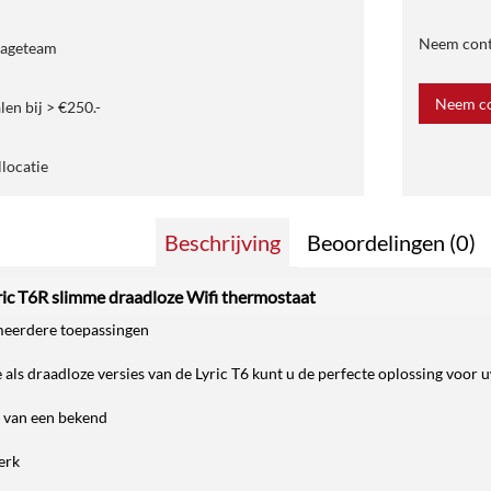
Neem conta
tageteam
Neem co
len bij > €250.-
llocatie
Beschrijving
Beoordelingen (0)
ic T6R slimme draadloze Wifi thermostaat
meerdere toepassingen
als draadloze versies van de Lyric T6 kunt u de perfecte oplossing voor u
t van een bekend
erk