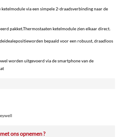
e ketelmodule via een simpele 2-draadsverbinding naar de
geleerd pakket.Thermostaaten ketelmodule zien elkaar direct.
fdeidealepositieworden bepaald voor een robuust, draadloos
 zowel worden uitgevoerd via de smartphone van de
aat
eywell
 met ons opnemen ?