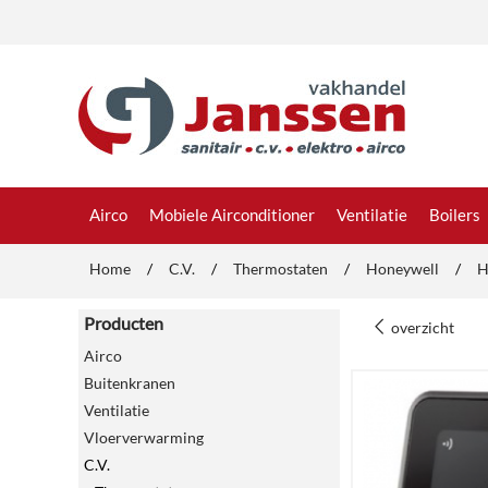
Airco
Mobiele Airconditioner
Ventilatie
Boilers
Home
/
C.V.
/
Thermostaten
/
Honeywell
/
H
Producten
overzicht
Airco
Buitenkranen
Ventilatie
Vloerverwarming
C.V.