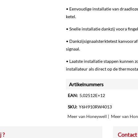
• Eenvoudige installatie van draadloz
ketel.
• Snelle installatie dankzij voora fin
• Dankzijsignaalsterktetest kanvoora
signaal.
• Laatste installatie stappen kunnen
installateur als direct op de thermost
Artikelnummers
EAN:
5,02512E+12
SKU:
Y6H910RW4013
Meer van Honeywell
|
Meer van Hon
 ?
Contact