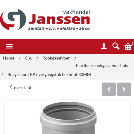
.
Home
/
C.V.
/
Rookgasafvoer
/
Flexibele rookgasafvoerbuis
/
Burgerhout PP overgangstuk flex-mof 80MM
overzicht