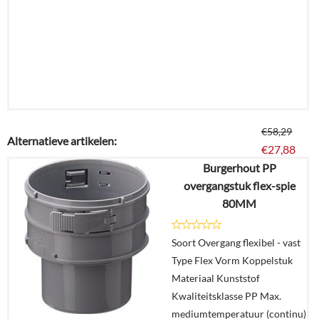
€
58,29
Alternatieve artikelen:
€
27,88
Burgerhout PP
overgangstuk flex-spie
Details
80MM
In
Soort Overgang flexibel - vast
winkelmand
Type Flex Vorm Koppelstuk
Materiaal Kunststof
Kwaliteitsklasse PP Max.
mediumtemperatuur (continu)