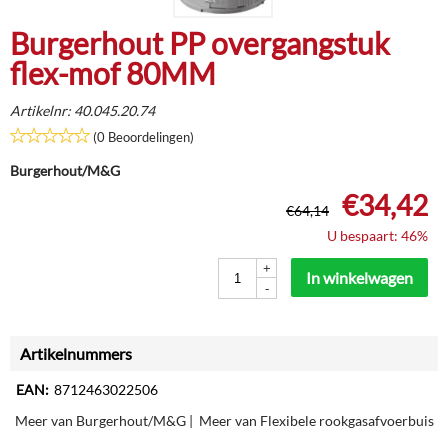
Burgerhout PP overgangstuk
flex-mof 80MM
Artikelnr:
40.045.20.74
(0 Beoordelingen)
Burgerhout/M&G
€
34,42
€
64,14
U bespaart: 46%
+
In winkelwagen
-
Artikelnummers
EAN:
8712463022506
Meer van Burgerhout/M&G
|
Meer van Flexibele rookgasafvoerbuis