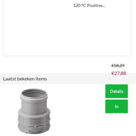
120 °C Positive...
€
58,29
€
27,88
Laatst bekeken items
Details
In
winkelmand