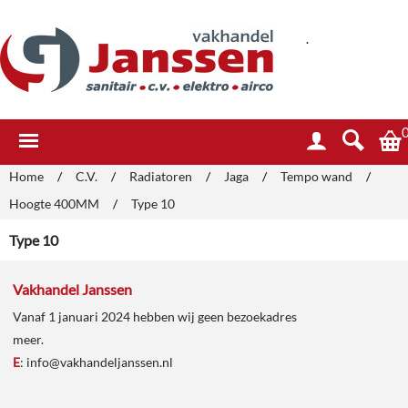
.
Home
/
C.V.
/
Radiatoren
/
Jaga
/
Tempo wand
/
Hoogte 400MM
/
Type 10
Type 10
Vakhandel Janssen
Vanaf 1 januari 2024 hebben wij geen bezoekadres
meer.
E
:
info@vakhandeljanssen.nl