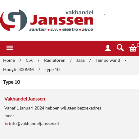
.
Home
/
C.V.
/
Radiatoren
/
Jaga
/
Tempo wand
/
Hoogte 300MM
/
Type 10
Type 10
Vakhandel Janssen
Vanaf 1 januari 2024 hebben wij geen bezoekadres
meer.
E
:
info@vakhandeljanssen.nl