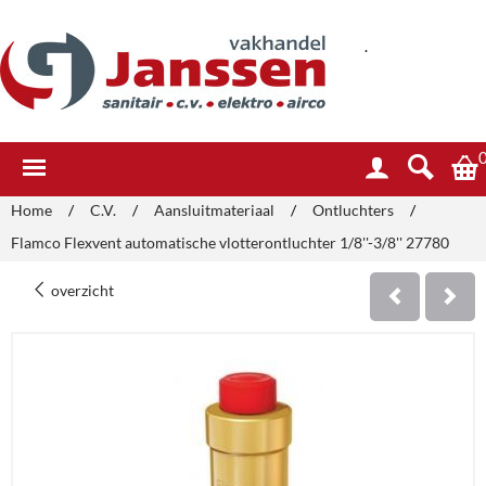
.
Home
/
C.V.
/
Aansluitmateriaal
/
Ontluchters
/
Flamco Flexvent automatische vlotterontluchter 1/8''-3/8'' 27780
overzicht