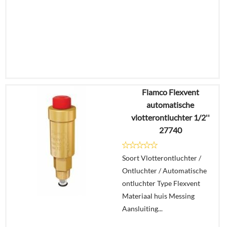
Flamco Flexvent
€
26,41
automatische
€
23,69
vlotterontluchter 1/2''
27740
Details
Soort Vlotterontluchter /
In
Ontluchter / Automatische
winkelmand
ontluchter Type Flexvent
Materiaal huis Messing
Aansluiting...