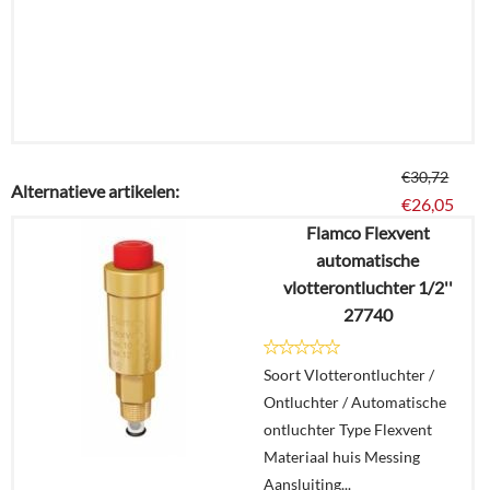
€
30,72
Alternatieve artikelen:
€
26,05
Flamco Flexvent
automatische
Details
vlotterontluchter 1/2''
27740
In
winkelmand
Soort Vlotterontluchter /
Ontluchter / Automatische
ontluchter Type Flexvent
Materiaal huis Messing
Aansluiting...