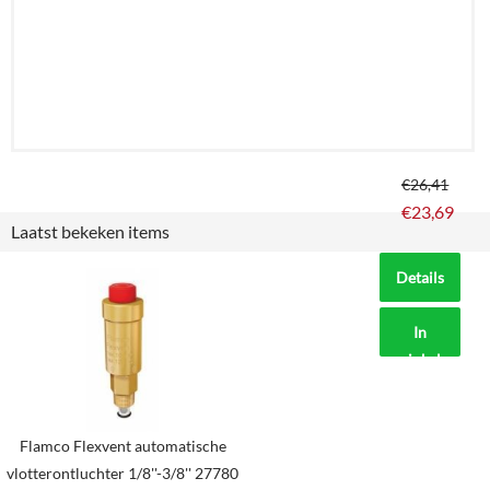
€
26,41
€
23,69
Laatst bekeken items
Details
In
winkelmand
Flamco Flexvent automatische
vlotterontluchter 1/8''-3/8'' 27780