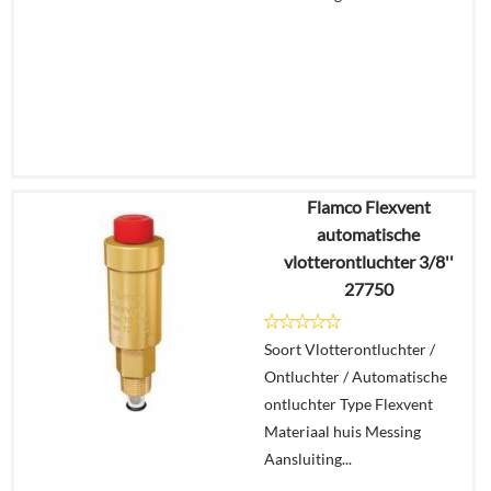
Flamco Flexvent
€
30,72
automatische
€
26,05
vlotterontluchter 3/8''
27750
Details
Soort Vlotterontluchter /
In
Ontluchter / Automatische
winkelmand
ontluchter Type Flexvent
Materiaal huis Messing
Aansluiting...