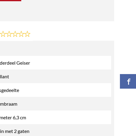
erdeel Geiser
llant
sgedeelte
mbraam
meter 6,3 cm
in met 2 gaten