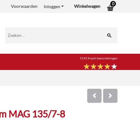
0
Voorwaarden
Winkelwagen
Inloggen
5143 Kiyoh beoordelingen
★
★
★
★
★
★
★
★
★
★
am MAG 135/7-8