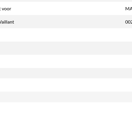
t voor
MA
Vaillant
00