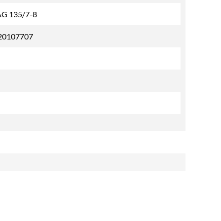
G 135/7-8
20107707