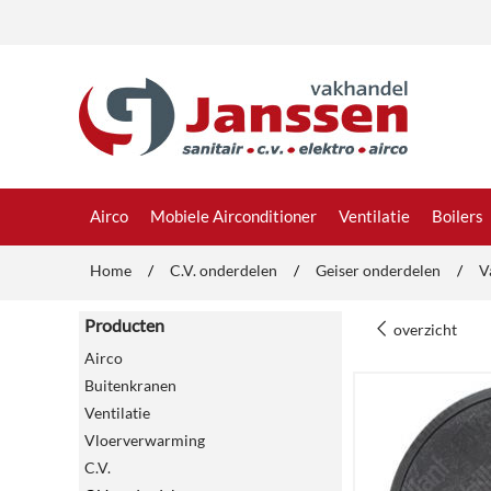
Airco
Mobiele Airconditioner
Ventilatie
Boilers
Home
/
C.V. onderdelen
/
Geiser onderdelen
/
V
Producten
overzicht
Airco
Buitenkranen
Ventilatie
Vloerverwarming
C.V.