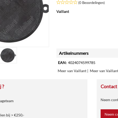
(0 Beoordelingen)
Vaillant
Artikelnummers
EAN:
4024074599785
Meer van Vaillant
|
Meer van Vaillan
 ?
Contact
Neem conta
tageteam
Neem co
len bij > €250.-