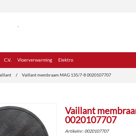
.
C.V.
Vloerverwarming
Elektro
aillant
/
Vaillant membraam MAG 135/7-8 0020107707
Vaillant membra
0020107707
Artikelnr:
0020107707