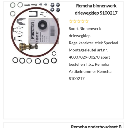
Remeha binnenwerk
€
45,98
driewegklep S100217
€
37,36
Soort Binnenwerk
Details
driewegklep
Regelkarakteristiek Speciaal
In
Montagesleutel art.nr.
winkelmand
40007029-002/U apart
bestellen T.b.v. Remeha
Artikelnummer Remeha
S100217
Remeha onderhoudsset B
€
95,23