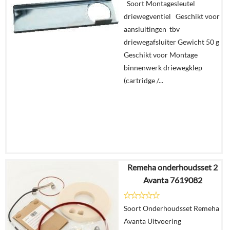
Soort Montagesleutel
Details
driewegventiel Geschikt voor
aansluitingen tbv
In
driewegafsluiter Gewicht 50 g
winkelmand
Geschikt voor Montage
binnenwerk driewegklep
(cartridge /...
Remeha onderhoudsset 2
€
4,99
Avanta 7619082
Details
Soort Onderhoudsset Remeha
Avanta Uitvoering
In