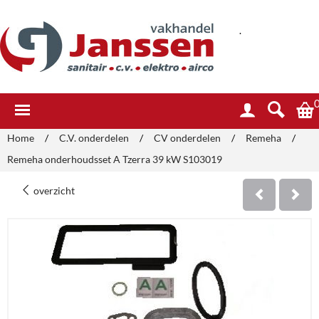
.
Home
/
C.V. onderdelen
/
CV onderdelen
/
Remeha
/
Remeha onderhoudsset A Tzerra 39 kW S103019
overzicht