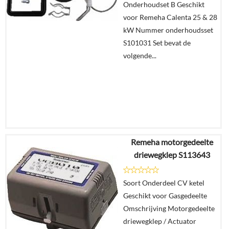
Onderhoudset B Geschikt
winkelmand
voor Remeha Calenta 25 & 28
kW Nummer onderhoudsset
S101031 Set bevat de
volgende...
Remeha motorgedeelte
€
68,49
driewegklep S113643
€
55,78
Soort Onderdeel CV ketel
Details
Geschikt voor Gasgedeelte
Omschrijving Motorgedeelte
In
driewegklep / Actuator
winkelmand