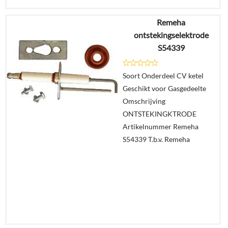
Remeha
€
106,24
ontstekingselektrode
€
88,69
S54339
Details
Soort Onderdeel CV ketel
Geschikt voor Gasgedeelte
In
Omschrijving
winkelmand
ONTSTEKINGKTRODE
Artikelnummer Remeha
S54339 T.b.v. Remeha