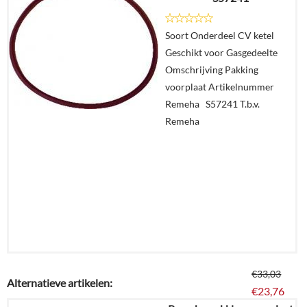
€
49,49
Soort Onderdeel CV ketel
Details
Geschikt voor Gasgedeelte
Omschrijving Pakking
In
voorplaat Artikelnummer
winkelmand
Remeha S57241 T.b.v.
Remeha
€
33,03
Alternatieve artikelen:
€
23,76