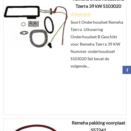
Tzerra 39 kW S103020
€
84,36
Soort Onderhoudset Remeha
Details
Tzerra Uitvoering
Onderhoudset B Geschikt
In
voor Remeha Tzerra 39 KW
winkelmand
Nummer onderhoudsset
S103020 Set bevat de
volgende...
Remeha pakking voorplaat
€
52,88
S57241