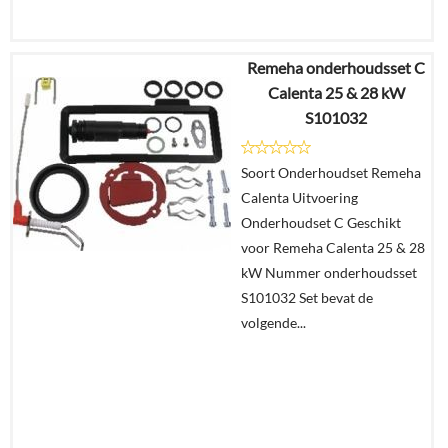
Remeha onderhoudsset C
€
83,85
Calenta 25 & 28 kW
€
83,20
S101032
Details
Soort Onderhoudset Remeha
Calenta Uitvoering
In
Onderhoudset C Geschikt
winkelmand
voor Remeha Calenta 25 & 28
kW Nummer onderhoudsset
S101032 Set bevat de
volgende...