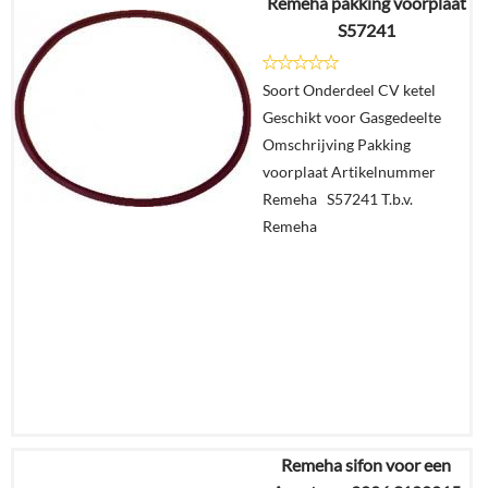
Remeha pakking voorplaat
S57241
Details
Soort Onderdeel CV ketel
In
Geschikt voor Gasgedeelte
winkelmand
Omschrijving Pakking
voorplaat Artikelnummer
Remeha S57241 T.b.v.
Remeha
Remeha sifon voor een
€
33,03