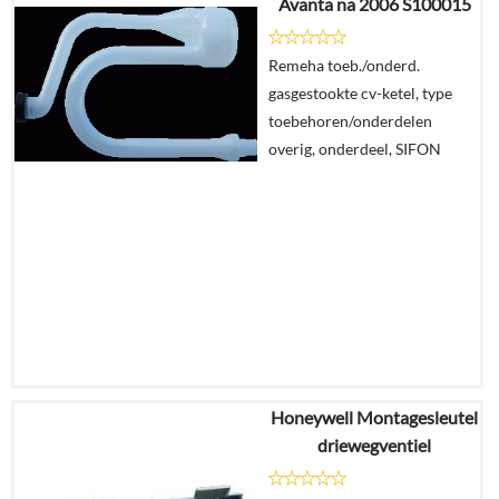
Avanta na 2006 S100015
€
23,76
Remeha toeb./onderd.
Details
gasgestookte cv-ketel, type
toebehoren/onderdelen
In
overig, onderdeel, SIFON
winkelmand
Honeywell Montagesleutel
€
34,73
driewegventiel
€
27,07