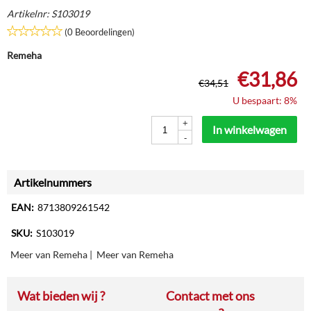
Artikelnr:
S103019
(0 Beoordelingen)
Remeha
€
31,86
€
34,51
U bespaart: 8%
+
In winkelwagen
-
Artikelnummers
EAN:
8713809261542
SKU:
S103019
Meer van Remeha
|
Meer van Remeha
Wat bieden wij ?
Contact met ons