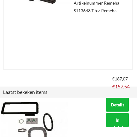
Artikelnummer Remeha
S113643 T.b.v. Remeha
€
187,07
€
157,54
Laatst bekeken items
Details
In
winkelmand