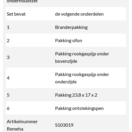
onderhoudsset
Set bevat
de volgende onderdelen
1
Branderpakking
2
Pakking sifon
Pakking rookgaspijp onder
3
bovenzijde
Pakking rookgaspijp onder
4
onderzijde
5
Pakking 23,8 x 17 x 2
6
Pakking ontstekingspen
Artikelnummer
S103019
Remeha