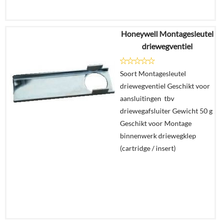
Honeywell Montagesleutel
€
64,43
driewegventiel
€
60,23
Soort Montagesleutel
Details
driewegventiel Geschikt voor
aansluitingen tbv
In
driewegafsluiter Gewicht 50 g
winkelmand
Geschikt voor Montage
binnenwerk driewegklep
(cartridge / insert)