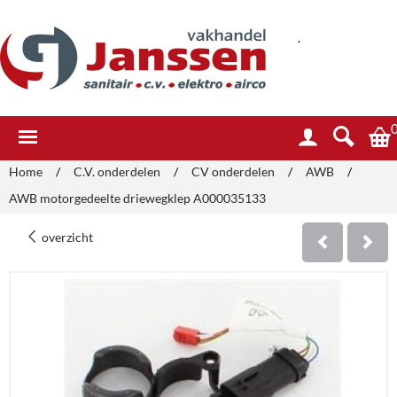
.
Home
/
C.V. onderdelen
/
CV onderdelen
/
AWB
/
AWB motorgedeelte driewegklep A000035133
overzicht