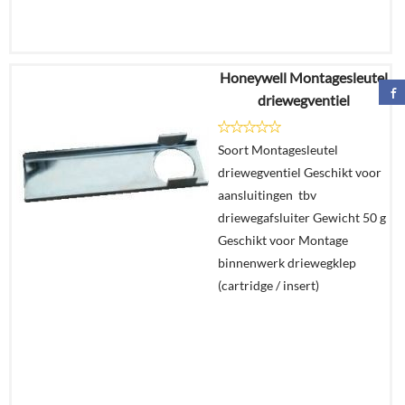
Honeywell Montagesleutel
€
105,43
driewegventiel
€
93,34
Soort Montagesleutel
Details
driewegventiel Geschikt voor
aansluitingen tbv
In
driewegafsluiter Gewicht 50 g
winkelmand
Geschikt voor Montage
binnenwerk driewegklep
(cartridge / insert)