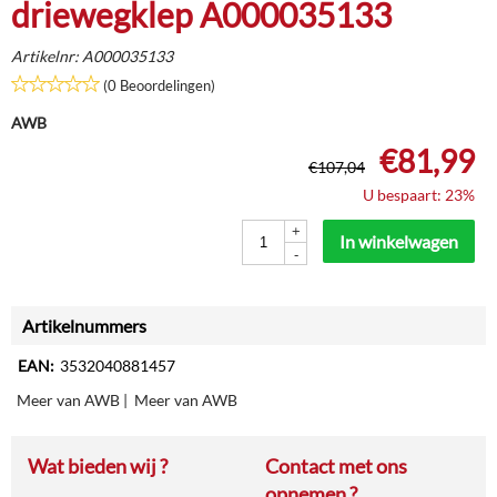
driewegklep A000035133
Artikelnr:
A000035133
(0 Beoordelingen)
AWB
€
81,99
€
107,04
U bespaart: 23%
+
In winkelwagen
-
Artikelnummers
EAN:
3532040881457
Meer van AWB
|
Meer van AWB
Wat bieden wij ?
Contact met ons
opnemen ?