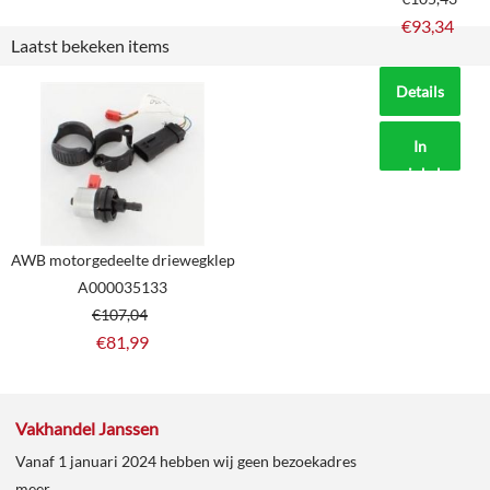
€
93,34
Laatst bekeken items
Details
In
winkelmand
AWB motorgedeelte driewegklep
A000035133
€
107,04
€
81,99
Vakhandel Janssen
Vanaf 1 januari 2024 hebben wij geen bezoekadres
meer.