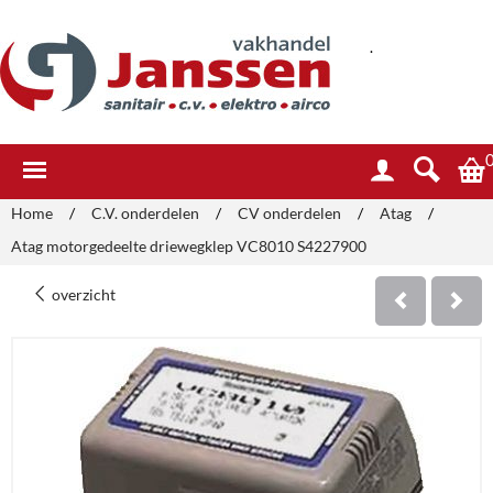
.
Home
/
C.V. onderdelen
/
CV onderdelen
/
Atag
/
Atag motorgedeelte driewegklep VC8010 S4227900
overzicht