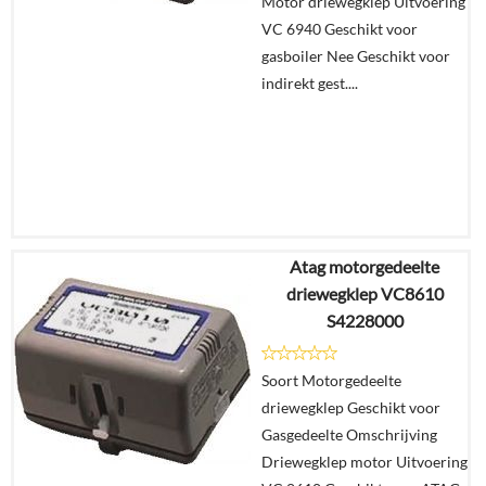
Motor driewegklep Uitvoering
VC 6940 Geschikt voor
gasboiler Nee Geschikt voor
indirekt gest....
Atag motorgedeelte
€
228,34
driewegklep VC8610
€
196,70
S4228000
Details
Soort Motorgedeelte
driewegklep Geschikt voor
In
Gasgedeelte Omschrijving
winkelmand
Driewegklep motor Uitvoering