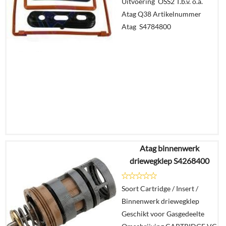
Uitvoering OSS2 T.b.v. o.a.
Atag Q38 Artikelnummer
In
Atag S4784800
winkelmand
Atag binnenwerk
€
83,11
driewegklep S4268400
€
69,82
Soort Cartridge / Insert /
Details
Binnenwerk driewegklep
Geschikt voor Gasgedeelte
In