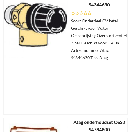
S4344630
€
189,22
Soort Onderdeel CV ketel
Details
Geschikt voor Water
Omschrijving Overstortventiel
In
3 bar Geschikt voor CV Ja
winkelmand
Artikelnummer Atag
S4344630 T.b.v Atag
Atag onderhoudset OSS2
€
47,12
S4784800
€
41,47