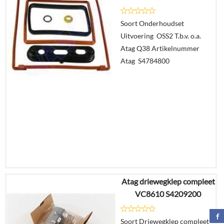
Soort Onderhoudset
Details
Uitvoering OSS2 T.b.v. o.a.
Atag Q38 Artikelnummer
In
Atag S4784800
winkelmand
Atag driewegklep compleet
€
83,11
VC8610 S4209200
€
69,82
Soort Driewegklep compleet