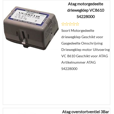
Atag motorgedeelte
€
228,34
driewegklep VC8610
€
196,70
S4228000
Details
Soort Motorgedeelte
driewegklep Geschikt voor
In
Gasgedeelte Omschrijving
winkelmand
Driewegklep motor Uitvoering
VC 8610 Geschikt voor ATAG
Artikelnummer ATAG
S4228000
Atag overstortventiel 3Bar
€
207,15