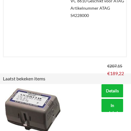
VC 8610 Geschikt voor ATAG
Artikelnummer ATAG
S4228000
€
207,15
€
189,22
Laatst bekeken items
Details
In
winkelmand