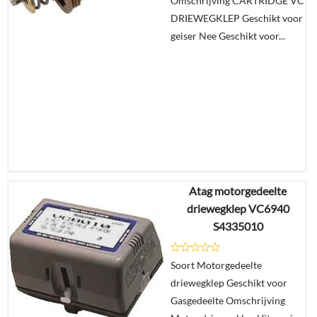
Omschrijving CARTRIDGE VC
winkelmand
DRIEWEGKLEP Geschikt voor
geiser Nee Geschikt voor...
Atag motorgedeelte
€
103,76
driewegklep VC6940
€
74,12
S4335010
Details
Soort Motorgedeelte
driewegklep Geschikt voor
In
Gasgedeelte Omschrijving
winkelmand