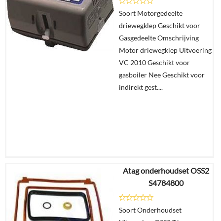
Details
Soort Motorgedeelte
driewegklep Geschikt voor
In
Gasgedeelte Omschrijving
winkelmand
Motor driewegklep Uitvoering
VC 2010 Geschikt voor
gasboiler Nee Geschikt voor
indirekt gest....
Atag onderhoudset OSS2
€
153,85
S4784800
€
134,95
Soort Onderhoudset
Details