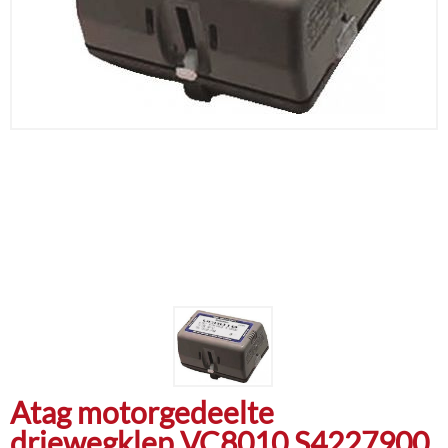
Atag motorgedeelte
driewegklep VC8010 S4227900