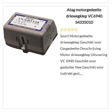
Atag motorgedeelte
€
153,85
driewegklep VC6940
€
134,95
S4335010
Details
Soort Motorgedeelte
driewegklep Geschikt voor
In
Gasgedeelte Omschrijving
winkelmand
Motor driewegklep Uitvoering
VC 6940 Geschikt voor
gasboiler Nee Geschikt voor
indirekt gest....