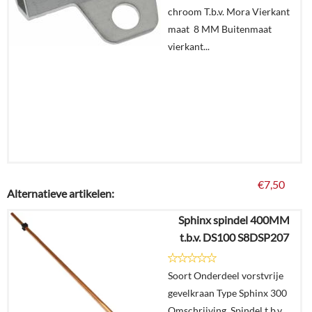
winkelmand
chroom T.b.v. Mora Vierkant
maat 8 MM Buitenmaat
vierkant...
€
7,50
Alternatieve artikelen:
Sphinx spindel 400MM
Details
t.b.v. DS100 S8DSP207
In
Soort Onderdeel vorstvrije
winkelmand
gevelkraan Type Sphinx 300
Omschrijving Spindel t.b.v.