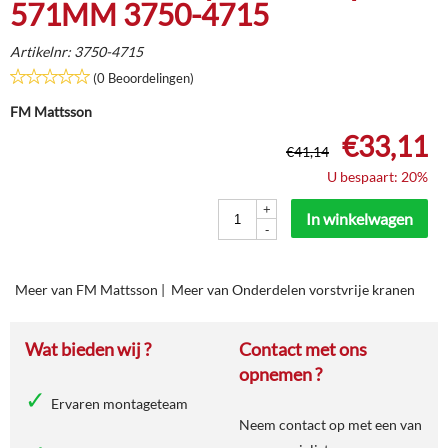
571MM 3750-4715
Artikelnr:
3750-4715
(0 Beoordelingen)
FM Mattsson
€
33,11
€
41,14
U bespaart: 20%
+
In winkelwagen
-
Meer van FM Mattsson
|
Meer van Onderdelen vorstvrije kranen
Wat bieden wij ?
Contact met ons
opnemen ?
Ervaren montageteam
Neem contact op met een van