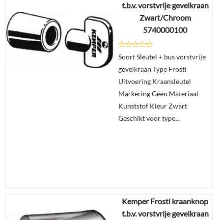
t.b.v. vorstvrije gevelkraan
€
7,25
Zwart/Chroom
5740000100
Details
Soort Sleutel + bus vorstvrije
In
gevelkraan Type Frosti
winkelmand
Uitvoering Kraansleutel
Markering Geen Materiaal
Kunststof Kleur Zwart
Geschikt voor type...
Kemper Frosti kraanknop
€
36,51
t.b.v. vorstvrije gevelkraan
€
33,06