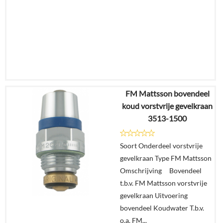
FM Mattsson bovendeel
€
144,46
koud vorstvrije gevelkraan
€
99,95
3513-1500
Details
Soort Onderdeel vorstvrije
gevelkraan Type FM Mattsson
In
Omschrijving Bovendeel
winkelmand
t.b.v. FM Mattsson vorstvrije
gevelkraan Uitvoering
bovendeel Koudwater T.b.v.
o.a. FM...