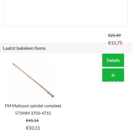
€
25,49
€
15,75
Laatst bekeken items
Details
In
winkelmand
FM Mattsson spindel compleet
571MM 3750-4715
€
41,14
€
33,11