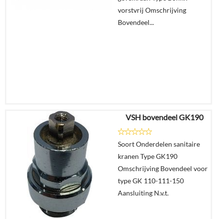
vorstvrij Omschrijving
Bovendeel...
VSH bovendeel GK190
€
48,93
€
29,95
Soort Onderdelen sanitaire
kranen Type GK190
Details
Omschrijving Bovendeel voor
type GK 110-111-150
In
Aansluiting N.v.t.
winkelmand