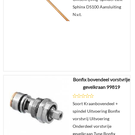
Sphinx DS100 Aansluiting
N.v.t.
Bonfix bovendeel vorstvrije
€
29,77
gevelkraan 99819
Details
Soort Kraanbovendeel +
spindel Uitvoering Bonfix
In
vorstvrij Uitvoering
winkelmand
Onderdeel vorstvrije
gevelkraan Type Bonfix