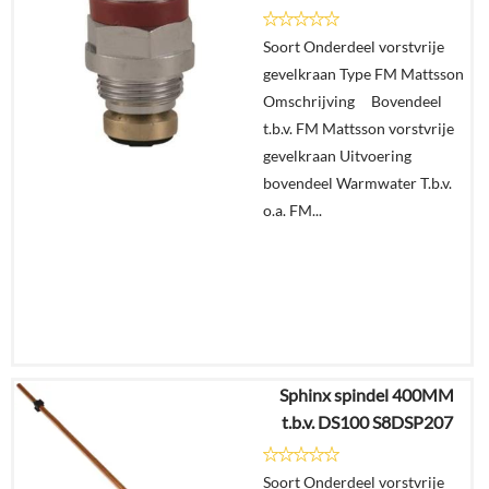
Details
Soort Onderdeel vorstvrije
gevelkraan Type FM Mattsson
In
Omschrijving Bovendeel
winkelmand
t.b.v. FM Mattsson vorstvrije
gevelkraan Uitvoering
bovendeel Warmwater T.b.v.
o.a. FM...
Sphinx spindel 400MM
€
42,34
t.b.v. DS100 S8DSP207
€
31,56
Soort Onderdeel vorstvrije