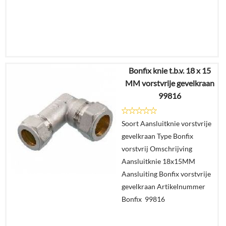
Bonfix knie t.b.v. 18 x 15
€
42,34
MM vorstvrije gevelkraan
€
31,56
99816
Details
Soort Aansluitknie vorstvrije
gevelkraan Type Bonfix
In
vorstvrij Omschrijving
winkelmand
Aansluitknie 18x15MM
Aansluiting Bonfix vorstvrije
gevelkraan Artikelnummer
Bonfix 99816