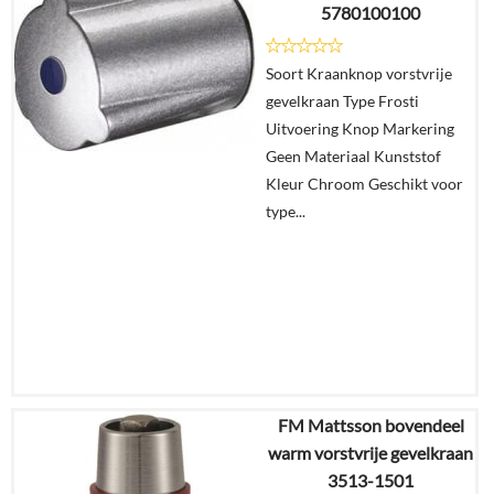
5780100100
Details
Soort Kraanknop vorstvrije
gevelkraan Type Frosti
In
Uitvoering Knop Markering
winkelmand
Geen Materiaal Kunststof
Kleur Chroom Geschikt voor
type...
FM Mattsson bovendeel
€
30,84
warm vorstvrije gevelkraan
€
24,60
3513-1501