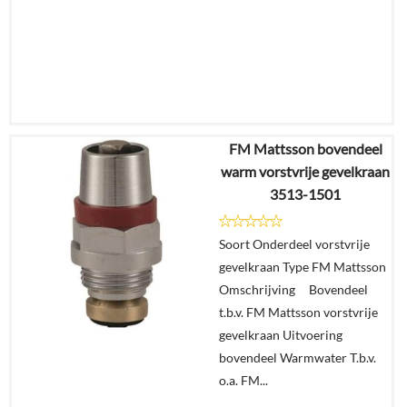
FM Mattsson bovendeel
€
42,34
warm vorstvrije gevelkraan
€
31,56
3513-1501
Details
Soort Onderdeel vorstvrije
gevelkraan Type FM Mattsson
In
Omschrijving Bovendeel
winkelmand
t.b.v. FM Mattsson vorstvrije
gevelkraan Uitvoering
bovendeel Warmwater T.b.v.
o.a. FM...