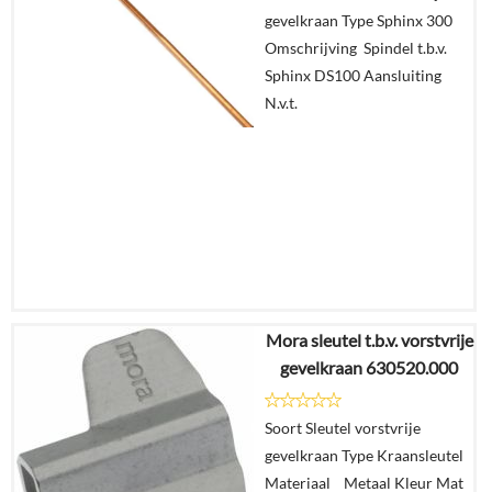
Details
gevelkraan Type Sphinx 300
Omschrijving Spindel t.b.v.
In
Sphinx DS100 Aansluiting
winkelmand
N.v.t.
Mora sleutel t.b.v. vorstvrije
€
29,77
gevelkraan 630520.000
Details
Soort Sleutel vorstvrije
gevelkraan Type Kraansleutel
In
Materiaal Metaal Kleur Mat