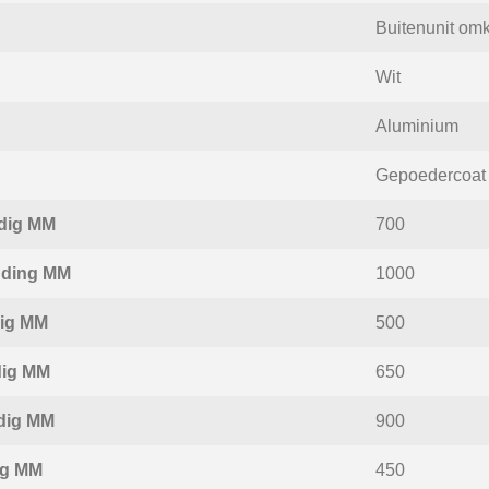
Buitenunit om
Wit
Aluminium
Gepoedercoat
dig MM
700
nding MM
1000
dig MM
500
dig MM
650
dig MM
900
ig MM
450