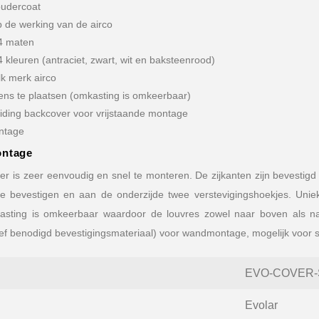
udercoat
 de werking van de airco
 4 maten
 kleuren (antraciet, zwart, wit en baksteenrood)
lk merk airco
ns te plaatsen (omkasting is omkeerbaar)
eiding backcover voor vrijstaande montage
ntage
ontage
er is zeer eenvoudig en snel te monteren. De zijkanten zijn bevesti
 te bevestigen en aan de onderzijde twee verstevigingshoekjes. Uni
asting is omkeerbaar waardoor de louvres zowel naar boven als na
sief benodigd bevestigingsmateriaal) voor wandmontage, mogelijk voor 
EVO-COVER
Evolar