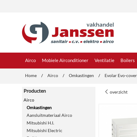
Airco
Mobiele Airconditioner
Ventilatie
Boilers
Home
/
Airco
/
Omkastingen
/
Evolar Evo-cover
Producten
overzicht
Airco
Omkastingen
Aansluitmateriaal Airco
Mitsubishi H.I.
Mitsubishi Electric