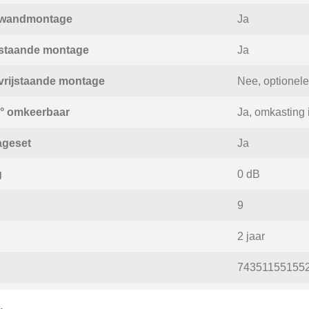
r wandmontage
Ja
 staande montage
Ja
vrijstaande montage
Nee, optionele
° omkeerbaar
Ja, omkasting 
ageset
Ja
g
0 dB
9
2 jaar
74351155155