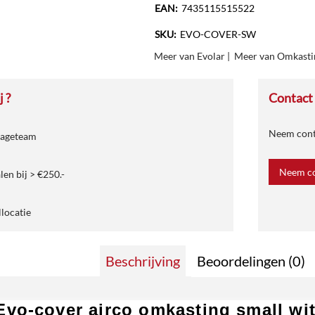
EAN:
7435115515522
SKU:
EVO-COVER-SW
Meer van Evolar
|
Meer van Omkasti
 ?
Contact
Neem conta
tageteam
Neem co
len bij > €250.-
llocatie
Beschrijving
Beoordelingen (0)
Evo-cover airco omkasting small w