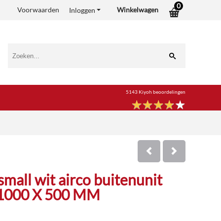
0
Voorwaarden
Winkelwagen
Inloggen
5143 Kiyoh beoordelingen
★
★
★
★
★
★
★
★
★
★
small wit airco buitenunit
 1000 X 500 MM