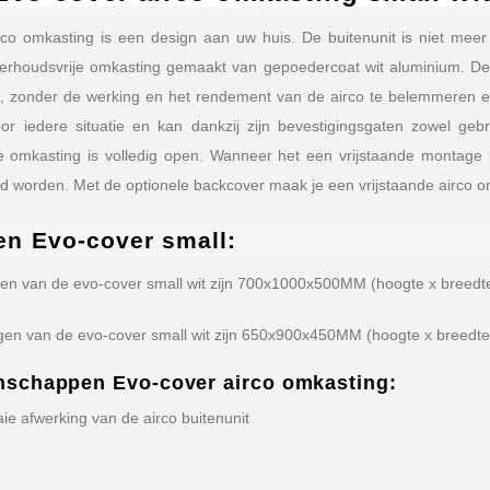
co omkasting is een design aan uw huis. De buitenunit is niet meer
rhoudsvrije omkasting gemaakt van gepoedercoat wit aluminium. De 
 zonder de werking en het rendement van de airco te belemmeren en 
oor iedere situatie en kan dankzij zijn bevestigingsgaten zowel g
e omkasting is volledig open. Wanneer het een vrijstaande montage b
ld worden. Met de optionele backcover maak je een vrijstaande airco 
en Evo-cover small:
en van de evo-cover small wit zijn 700x1000x500MM (hoogte x breedte
en van de evo-cover small wit zijn 650x900x450MM (hoogte x breedte 
nschappen Evo-cover airco omkasting:
aie afwerking van de airco buitenunit