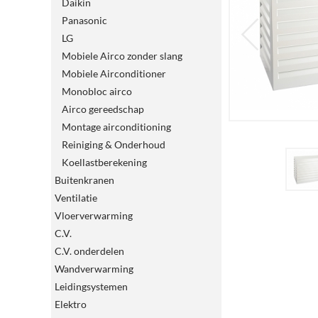
Daikin
Panasonic
LG
Mobiele Airco zonder slang
Mobiele Airconditioner
Monobloc airco
Airco gereedschap
Montage airconditioning
Reiniging & Onderhoud
Koellastberekening
Buitenkranen
Ventilatie
Vloerverwarming
C.V.
C.V. onderdelen
Wandverwarming
Leidingsystemen
Elektro