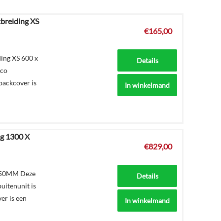
tbreiding XS
€
165,00
ding XS 600 x
Details
rco
backcover is
In winkelmand
ng 1300 X
€
829,00
x750MM Deze
Details
uitenunit is
er is een
In winkelmand