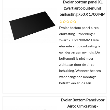
Evolar bottom panel XL
€
358,99
zwart airco buitenunit
omkasting 750 X 1700 MM
Details
Evolar bottom panel airco
In
omkasting uitbreiding XL
winkelmand
zwart 750x1700MM Deze
elegante airco omkasting is
een design aan uw huis. De
buitenunit is niet meer
zichtbaar door de airco
behuizing. Wanneer het een
wandhangende montage
betreft kan er los een...
Evolar Bottom Panel voor
€
329,00
Airco Omkasting -