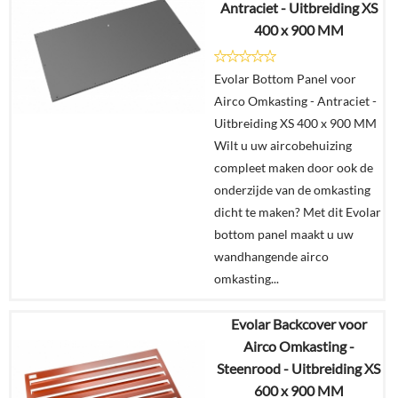
Antraciet - Uitbreiding XS
Details
400 x 900 MM
In
Evolar Bottom Panel voor
winkelmand
Airco Omkasting - Antraciet -
Uitbreiding XS 400 x 900 MM
Wilt u uw aircobehuizing
compleet maken door ook de
onderzijde van de omkasting
dicht te maken? Met dit Evolar
bottom panel maakt u uw
wandhangende airco
omkasting...
Evolar Backcover voor
€
155,00
Airco Omkasting -
Steenrood - Uitbreiding XS
Details
600 x 900 MM