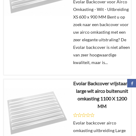
Evolar Backcover voor Airco
winkelmand
Omkasting - Wit - Uitbreiding
XS 600 x 900 MM Bent u op
zoek naar een backcover voor
uw airco omkasting met een
zeer elegante uitstraling? De
Evolar backcover is niet alleen
van zeer hoogwaardige
kwaliteit, maar is...
Evolar Backcover vrijstaand
€
165,00
large wit airco buitenunit
omkasting 1100 X 1200
Details
MM
In
Evolar backcover airco
winkelmand
omkasting uitbreiding Large