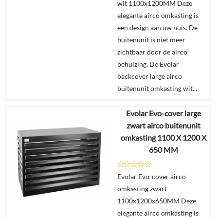
wit 1100x1200MM Deze
elegante airco omkasting is
een design aan uw huis. De
buitenunit is niet meer
zichtbaar door de airco
behuizing. De Evolar
backcover large airco
buitenunit omkasting wit...
Evolar Evo-cover large
€
259,00
zwart airco buitenunit
omkasting 1100 X 1200 X
Details
650 MM
In
Evolar Evo-cover airco
winkelmand
omkasting zwart
1100x1200x650MM Deze
elegante airco omkasting is