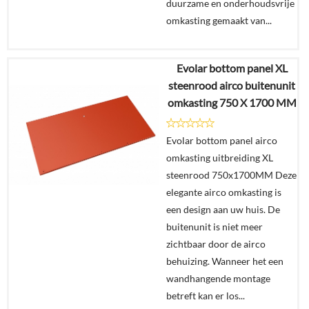
duurzame en onderhoudsvrije
omkasting gemaakt van...
Evolar bottom panel XL
€
829,00
steenrood airco buitenunit
omkasting 750 X 1700 MM
Details
Evolar bottom panel airco
In
omkasting uitbreiding XL
winkelmand
steenrood 750x1700MM Deze
elegante airco omkasting is
een design aan uw huis. De
buitenunit is niet meer
zichtbaar door de airco
behuizing. Wanneer het een
wandhangende montage
betreft kan er los...