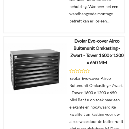
behuizing. Wanneer het een
wandhangende montage
betreft kan er los een...
Evolar Evo-cover Airco
€
329,00
Buitenunit Omkasting -
Zwart - Tower 1600 x 1200
Details
x 650 MM
In
Evolar Evo-cover Airco
winkelmand
Buitenunit Omkasting - Zwart
- Tower 1600 x 1200 x 650
MM Bent u op zoek naar een
elegante en hoogwaardige
kwaliteit omkasting voor uw
airco waardoor de buiten-unit
niet meer zichtbaar is? Deze