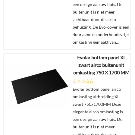
een design aan uw huis. De
buitenunit is niet meer
zichtbaar door de airco
behuizing. De Evo-cover is een
duurzame en onderhoudsvrije
omkasting gemaakt van...
Evolar bottom panel XL
€
619,00
zwart airco buitenunit
omkasting 750 X 1700 MM
Details
Evolar bottom panel airco
In
omkasting uitbreiding XL
winkelmand
zwart 750x1700MM Deze
elegante airco omkasting is
een design aan uw huis. De
buitenunit is niet meer
zichtbaar door de airco