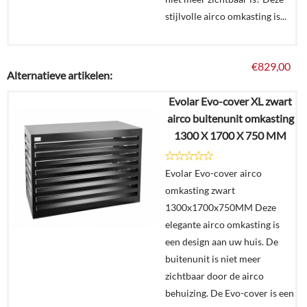
stijlvolle airco omkasting is...
€
829,00
Alternatieve artikelen:
Evolar Evo-cover XL zwart
Details
airco buitenunit omkasting
1300 X 1700 X 750 MM
In
winkelmand
Evolar Evo-cover airco
omkasting zwart
1300x1700x750MM Deze
elegante airco omkasting is
een design aan uw huis. De
buitenunit is niet meer
zichtbaar door de airco
behuizing. De Evo-cover is een