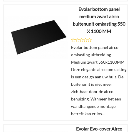
Evolar bottom panel
€
259,00
medium zwart airco
buitenunit omkasting 550
Details
X 1100 MM
In
Evolar bottom panel airco
winkelmand
omkasting uitbreiding
Medium zwart 550x1100MM
Deze elegante airco omkasting
is een design aan uw huis. De
buitenunit is niet meer
zichtbaar door de airco
behuizing. Wanneer het een
wandhangende montage
betreft kan er los...
Evolar Evo-cover Airco
€
195,00