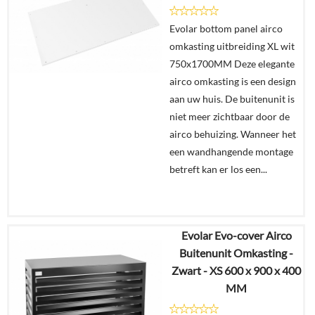
Evolar bottom panel airco
In
omkasting uitbreiding XL wit
winkelmand
750x1700MM Deze elegante
airco omkasting is een design
aan uw huis. De buitenunit is
niet meer zichtbaar door de
airco behuizing. Wanneer het
een wandhangende montage
betreft kan er los een...
Evolar Evo-cover Airco
€
329,00
Buitenunit Omkasting -
Zwart - XS 600 x 900 x 400
Details
MM