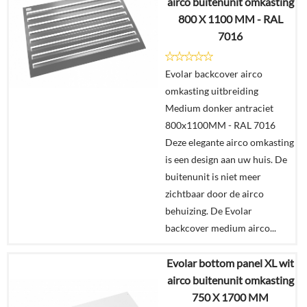
airco buitenunit omkasting
Details
800 X 1100 MM - RAL
7016
In
winkelmand
Evolar backcover airco
omkasting uitbreiding
Medium donker antraciet
800x1100MM - RAL 7016
Deze elegante airco omkasting
is een design aan uw huis. De
buitenunit is niet meer
zichtbaar door de airco
behuizing. De Evolar
backcover medium airco...
Evolar bottom panel XL wit
€
205,00
airco buitenunit omkasting
750 X 1700 MM
Details