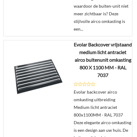
waardoor de buiten-unit niet
meer zichtbaar is? Deze
stijlvolle airco omkasting is
een...
Evolar Backcover vrijstaand
€
365,00
medium licht antraciet
airco buitenunit omkasting
Details
800 X 1100 MM - RAL
7037
In
winkelmand
Evolar backcover airco
omkasting uitbreiding
Medium licht antraciet
800x1100MM - RAL 7037
Deze elegante airco omkasting
is een design aan uw huis. De