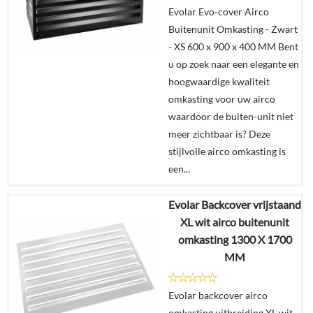
In
Evolar Evo-cover Airco
winkelmand
Buitenunit Omkasting - Zwart
- XS 600 x 900 x 400 MM Bent
u op zoek naar een elegante en
hoogwaardige kwaliteit
omkasting voor uw airco
waardoor de buiten-unit niet
meer zichtbaar is? Deze
stijlvolle airco omkasting is
een...
Evolar Backcover vrijstaand
€
365,00
XL wit airco buitenunit
omkasting 1300 X 1700
Details
MM
In
Evolar backcover airco
winkelmand
omkasting uitbreiding XL wit