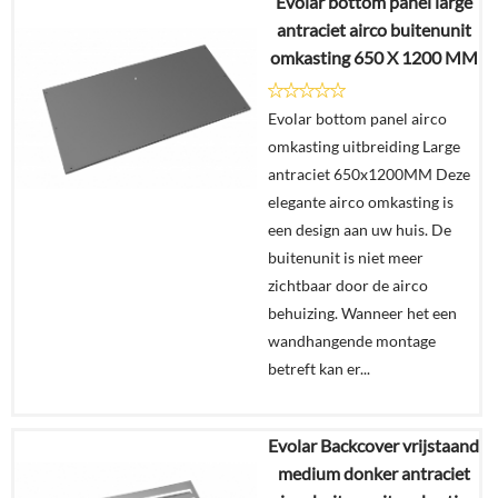
Evolar bottom panel large
Details
antraciet airco buitenunit
omkasting 650 X 1200 MM
In
winkelmand
Evolar bottom panel airco
omkasting uitbreiding Large
antraciet 650x1200MM Deze
elegante airco omkasting is
een design aan uw huis. De
buitenunit is niet meer
zichtbaar door de airco
behuizing. Wanneer het een
wandhangende montage
betreft kan er...
Evolar Backcover vrijstaand
€
259,00
medium donker antraciet