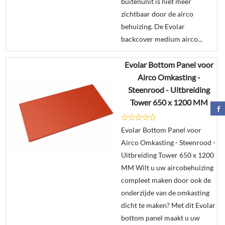
buitenunit is niet meer
zichtbaar door de airco
behuizing. De Evolar
backcover medium airco...
Evolar Bottom Panel voor
€
205,00
Airco Omkasting -
Steenrood - Uitbreiding
Details
Tower 650 x 1200 MM
In
Evolar Bottom Panel voor
winkelmand
Airco Omkasting - Steenrood -
Uitbreiding Tower 650 x 1200
MM Wilt u uw aircobehuizing
compleet maken door ook de
onderzijde van de omkasting
dicht te maken? Met dit Evolar
bottom panel maakt u uw