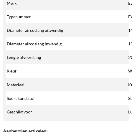
Merk
E
Typenummer
E
Diameter aircoslang uitwendig
1
Diameter aircoslang inwendig
1
2
Lengte afvoerslang
Kleur
W
Materiaal
K
Soort kunststof
St
Geschikt voor
Lu
Aanbevolen artikelen: