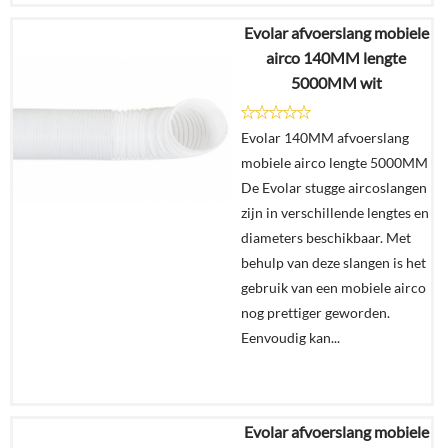
Evolar afvoerslang mobiele
€
23,95
airco 140MM lengte
5000MM wit
Details
Evolar 140MM afvoerslang
In
mobiele airco lengte 5000MM
winkelmand
De Evolar stugge aircoslangen
zijn in verschillende lengtes en
diameters beschikbaar. Met
behulp van deze slangen is het
gebruik van een mobiele airco
nog prettiger geworden.
Eenvoudig kan...
Evolar afvoerslang mobiele
€
79,95