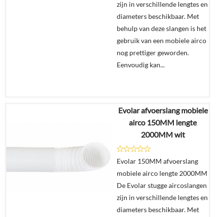
zijn in verschillende lengtes en
diameters beschikbaar. Met
behulp van deze slangen is het
gebruik van een mobiele airco
nog prettiger geworden.
Eenvoudig kan...
Evolar afvoerslang mobiele
€
69,95
airco 150MM lengte
2000MM wit
Details
Evolar 150MM afvoerslang
In
mobiele airco lengte 2000MM
winkelmand
De Evolar stugge aircoslangen
zijn in verschillende lengtes en
diameters beschikbaar. Met