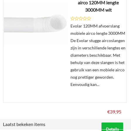
airco 120MM lengte
3000MM wit
Details
Evolar 120MM afvoerslang
In
mobiele airco lengte 3000MM
winkelmand
De Evolar stugge aircoslangen
zijn in verschillende lengtes en
diameters beschikbaar. Met
behulp van deze slangen is het
gebruik van een mobiele airco
nog prettiger geworden.
Eenvoudig kan...
€
39,95
Laatst bekeken items
Details