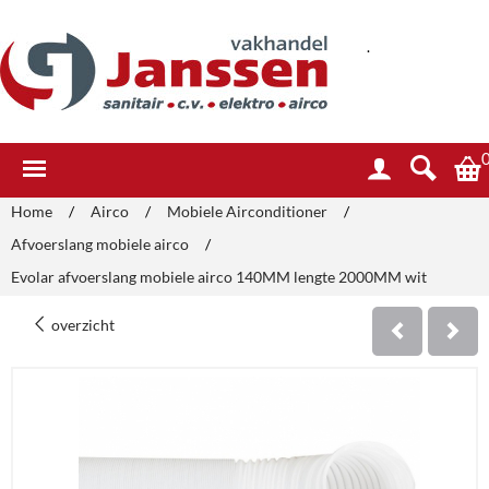
.
Home
/
Airco
/
Mobiele Airconditioner
/
Afvoerslang mobiele airco
/
Evolar afvoerslang mobiele airco 140MM lengte 2000MM wit
overzicht