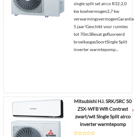
single split set airco R32:2,0
winkelmand
kw koelvermogen2,7 kw
verwarmingsvermogenGarantie
5 jaar!Geschikt voor ruimtes
tot 70m3Bevat gefluoreerd
broeikasgasSoortSingle Split
inverter warmtepomp...
Mitsubishi H.I. SRK/SRC 50
€
3.211,34
ZSX-WFB Wifi Contrast
€
1.689,00
zwart/wit Single Split airco
inverter warmtepomp
Details