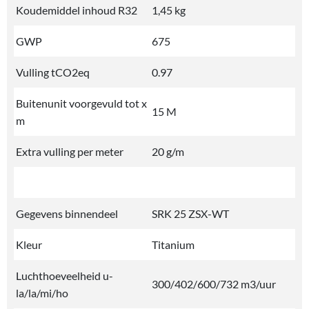
Koudemiddel inhoud R32
1,45 kg
GWP
675
Vulling tCO2eq
0.97
Buitenunit voorgevuld tot x
15 M
m
Extra vulling per meter
20 g/m
Gegevens binnendeel
SRK 25 ZSX-WT
Kleur
Titanium
Luchthoeveelheid u-
300/402/600/732 m3/uur
la/la/mi/ho