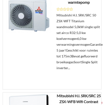
warmtepomp
Details
Mitsubishi H.I. SRK/SRC 50
Offerte
ZSX-WFT Titanium
aanvragen?
wandmodel 5,0kW single split
In
set airco R32:5,0 kw
winkelmand
koelvermogen6,0 kw
verwarmingsvermogenGarantie
5 jaar!Geschikt voor ruimtes
tot 175m3Bevat gefluoreerd
broeikasgasSoortSingle Split
inverter...
Mitsubishi H.I. SRK/SRC 25
€
6.370,65
ZSX-WFB Wifi Contrast
€
3.349,00