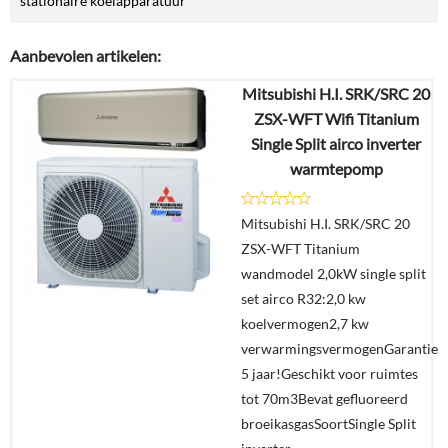
stationaire koelapparatuur
Aanbevolen artikelen:
Mitsubishi H.I. SRK/SRC 20
ZSX-WFT Wifi Titanium
Single Split airco inverter
warmtepomp
Mitsubishi H.I. SRK/SRC 20
ZSX-WFT Titanium
wandmodel 2,0kW single split
set airco R32:2,0 kw
koelvermogen2,7 kw
verwarmingsvermogenGarantie
5 jaar!Geschikt voor ruimtes
tot 70m3Bevat gefluoreerd
broeikasgasSoortSingle Split