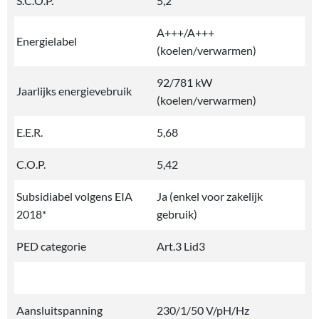
S.C.O.P.
5,2
A+++/A+++
Energielabel
(koelen/verwarmen)
92/781 kW
Jaarlijks energievebruik
(koelen/verwarmen)
E.E.R.
5,68
C.O.P.
5,42
Subsidiabel volgens EIA
Ja (enkel voor zakelijk
2018*
gebruik)
PED categorie
Art.3 Lid3
Aansluitspanning
230/1/50 V/pH/Hz