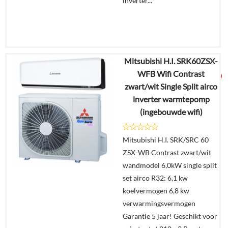
inverter...
Mitsubishi H.I. SRK60ZSX-
€
3.724,38
WFB Wifi Contrast
€
1.959,00
zwart/wit Single Split airco
inverter warmtepomp
Details
(ingebouwde wifi)
Offerte
Mitsubishi H.I. SRK/SRC 60
aanvragen?
ZSX-WB Contrast zwart/wit
In
wandmodel 6,0kW single split
winkelmand
set airco R32: 6,1 kw
koelvermogen 6,8 kw
verwarmingsvermogen
Garantie 5 jaar! Geschikt voor