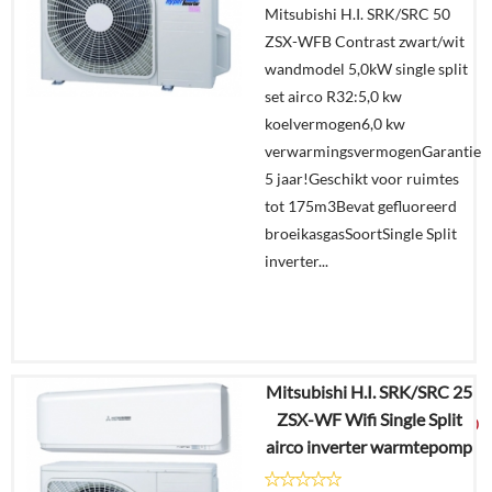
Mitsubishi H.I. SRK/SRC 50
Offerte
ZSX-WFB Contrast zwart/wit
aanvragen?
wandmodel 5,0kW single split
In
set airco R32:5,0 kw
winkelmand
koelvermogen6,0 kw
verwarmingsvermogenGarantie
5 jaar!Geschikt voor ruimtes
tot 175m3Bevat gefluoreerd
broeikasgasSoortSingle Split
inverter...
Mitsubishi H.I. SRK/SRC 25
€
6.370,65
ZSX-WF Wifi Single Split
€
3.349,00
airco inverter warmtepomp
Details