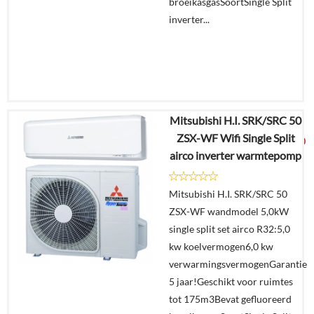
broeikasgasSoortSingle Split
inverter...
Mitsubishi H.I. SRK/SRC 50
€
4.293,08
ZSX-WF Wifi Single Split
€
2.259,00
airco inverter warmtepomp
Details
Mitsubishi H.I. SRK/SRC 50
ZSX-WF wandmodel 5,0kW
Offerte
single split set airco R32:5,0
aanvragen?
kw koelvermogen6,0 kw
In
verwarmingsvermogenGarantie
winkelmand
5 jaar!Geschikt voor ruimtes
tot 175m3Bevat gefluoreerd