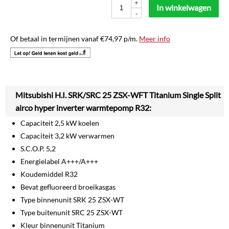
+
In winkelwagen
-
Of betaal in termijnen vanaf
€
74,97
p/m.
Meer info
Mitsubishi H.I. SRK/SRC 25 ZSX-WFT Titanium Single Split
airco hyper inverter warmtepomp R32:
Capaciteit 2,5 kW koelen
Capaciteit 3,2 kW verwarmen
S.C.O.P. 5,2
Energielabel A+++/A+++
Koudemiddel R32
Bevat gefluoreerd broeikasgas
Type binnenunit SRK 25 ZSX-WT
Type buitenunit SRC 25 ZSX-WT
Kleur binnenunit Titanium