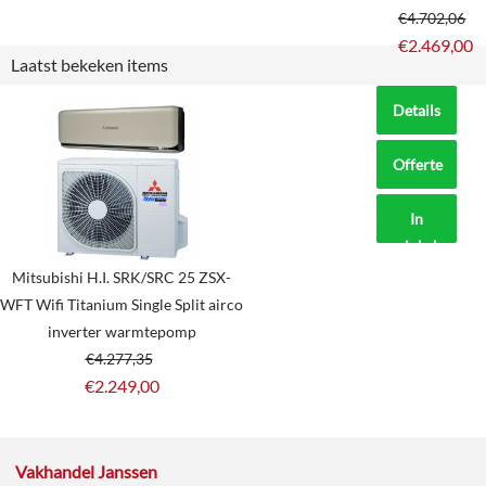
€
4.702,06
€
2.469,00
Laatst bekeken items
Details
Offerte
aanvragen?
In
winkelmand
Mitsubishi H.I. SRK/SRC 25 ZSX-
WFT Wifi Titanium Single Split airco
inverter warmtepomp
€
4.277,35
€
2.249,00
Vakhandel Janssen