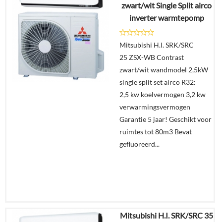
zwart/wit Single Split airco
inverter warmtepomp
Details
Mitsubishi H.I. SRK/SRC
Offerte
25 ZSX-WB Contrast
aanvragen?
zwart/wit wandmodel 2,5kW
In
single split set airco R32:
winkelmand
2,5 kw koelvermogen 3,2 kw
verwarmingsvermogen
Garantie 5 jaar! Geschikt voor
ruimtes tot 80m3 Bevat
gefluoreerd...
Mitsubishi H.I. SRK/SRC 35
€
4.277,35