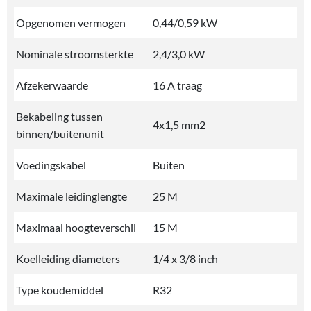
Opgenomen vermogen
0,44/0,59 kW
Nominale stroomsterkte
2,4/3,0 kW
Afzekerwaarde
16 A traag
Bekabeling tussen
4x1,5 mm2
binnen/buitenunit
Voedingskabel
Buiten
Maximale leidinglengte
25 M
Maximaal hoogteverschil
15 M
Koelleiding diameters
1/4 x 3/8 inch
Type koudemiddel
R32