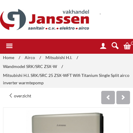
.
Home
/
Airco
/
Mitsubishi H.I.
/
Wandmodel SRK/SRC ZSX-W
/
Mitsubishi H.I. SRK/SRC 25 ZSX-WFT Wifi Titanium Single Split airco
inverter warmtepomp
overzicht