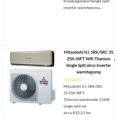
broeikasgasSoortSingle Split
inverter warmtepomp...
Mitsubishi H.I. SRK/SRC 35
€
5.726,93
ZSX-WFT Wifi Titanium
€
2.999,00
Single Split airco inverter
warmtepomp
Details
Mitsubishi H.I. SRK/SRC
Offerte
35 ZSX-WFT
aanvragen?
Titanium wandmodel 3,5kW
In
single split set
winkelmand
airco R32:3,5 kw