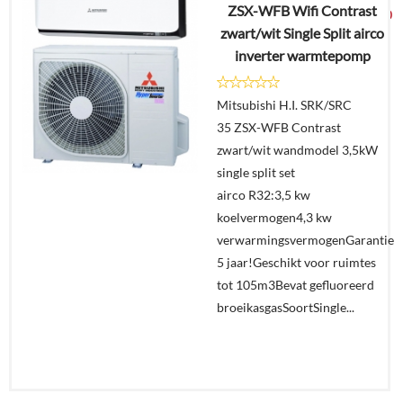
ZSX-WFB Wifi Contrast
€
2.249,00
zwart/wit Single Split airco
inverter warmtepomp
Details
Mitsubishi H.I. SRK/SRC
Offerte
35 ZSX-WFB Contrast
aanvragen?
zwart/wit wandmodel 3,5kW
In
single split set
winkelmand
airco R32:3,5 kw
koelvermogen4,3 kw
verwarmingsvermogenGarantie
5 jaar!Geschikt voor ruimtes
tot 105m3Bevat gefluoreerd
broeikasgasSoortSingle...