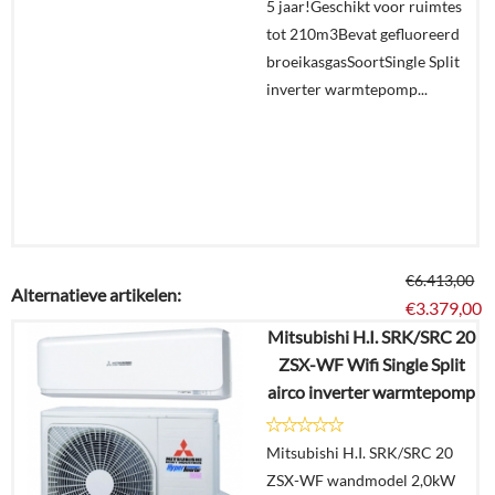
5 jaar!Geschikt voor ruimtes
tot 210m3Bevat gefluoreerd
broeikasgasSoortSingle Split
inverter warmtepomp...
€
6.413,00
Alternatieve artikelen:
€
3.379,00
Mitsubishi H.I. SRK/SRC 20
ZSX-WF Wifi Single Split
Details
airco inverter warmtepomp
Offerte
Mitsubishi H.I. SRK/SRC 20
aanvragen?
ZSX-WF wandmodel 2,0kW
In