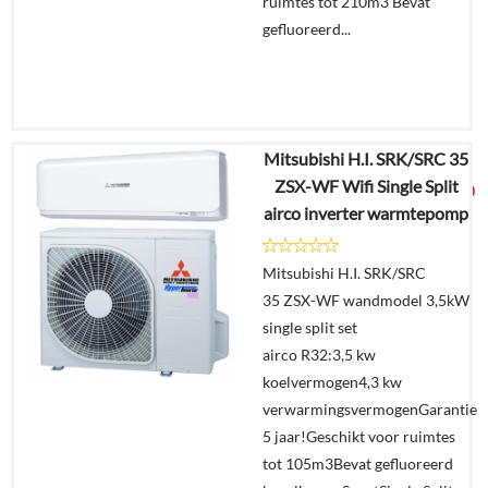
ruimtes tot 210m3 Bevat
gefluoreerd...
Mitsubishi H.I. SRK/SRC 35
€
7.062,77
ZSX-WF Wifi Single Split
€
3.699,00
airco inverter warmtepomp
Details
Mitsubishi H.I. SRK/SRC
35 ZSX-WF wandmodel 3,5kW
Offerte
single split set
aanvragen?
airco R32:3,5 kw
In
koelvermogen4,3 kw
winkelmand
verwarmingsvermogenGarantie
5 jaar!Geschikt voor ruimtes
tot 105m3Bevat gefluoreerd