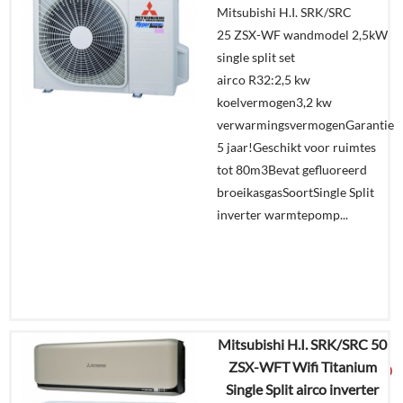
Mitsubishi H.I. SRK/SRC
25 ZSX-WF wandmodel 2,5kW
Offerte
single split set
aanvragen?
airco R32:2,5 kw
In
koelvermogen3,2 kw
winkelmand
verwarmingsvermogenGarantie
5 jaar!Geschikt voor ruimtes
tot 80m3Bevat gefluoreerd
broeikasgasSoortSingle Split
inverter warmtepomp...
Mitsubishi H.I. SRK/SRC 50
€
3.690,50
ZSX-WFT Wifi Titanium
€
1.949,00
Single Split airco inverter