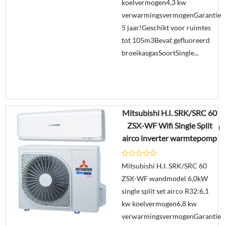
koelvermogen4,3 kw
verwarmingsvermogenGarantie
5 jaar!Geschikt voor ruimtes
tot 105m3Bevat gefluoreerd
broeikasgasSoortSingle...
Mitsubishi H.I. SRK/SRC 60
€
4.702,06
ZSX-WF Wifi Single Split
€
2.479,00
airco inverter warmtepomp
Details
Mitsubishi H.I. SRK/SRC 60
ZSX-WF wandmodel 6,0kW
Offerte
single split set airco R32:6,1
aanvragen?
kw koelvermogen6,8 kw
In
verwarmingsvermogenGarantie
winkelmand