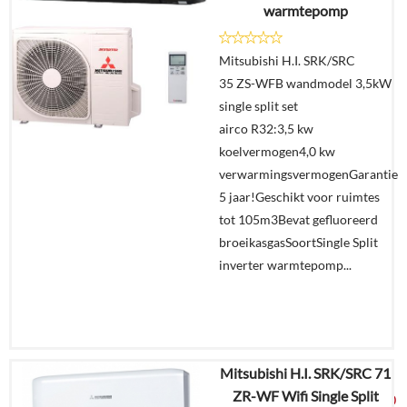
warmtepomp
Details
Mitsubishi H.I. SRK/SRC
Offerte
35 ZS-WFB wandmodel 3,5kW
aanvragen?
single split set
In
airco R32:3,5 kw
winkelmand
koelvermogen4,0 kw
verwarmingsvermogenGarantie
5 jaar!Geschikt voor ruimtes
tot 105m3Bevat gefluoreerd
broeikasgasSoortSingle Split
inverter warmtepomp...
Mitsubishi H.I. SRK/SRC 71
€
4.435,86
ZR-WF Wifi Single Split
€
2.349,00