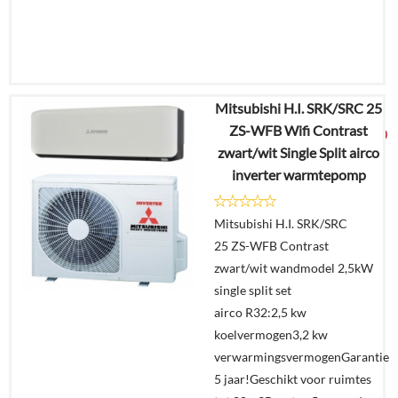
Mitsubishi H.I. SRK/SRC 25
€
5.690,63
ZS-WFB Wifi Contrast
€
2.725,00
zwart/wit Single Split airco
inverter warmtepomp
Details
Mitsubishi H.I. SRK/SRC
Offerte
25 ZS-WFB Contrast
aanvragen?
zwart/wit wandmodel 2,5kW
In
single split set
winkelmand
airco R32:2,5 kw
koelvermogen3,2 kw
verwarmingsvermogenGarantie
5 jaar!Geschikt voor ruimtes