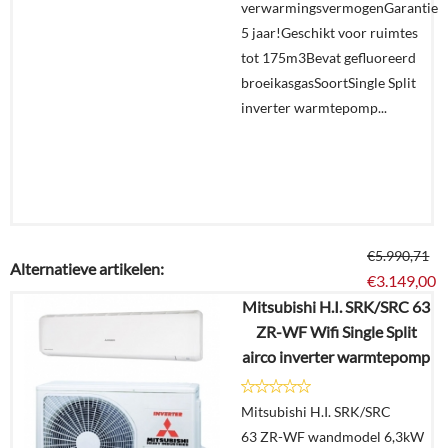
verwarmingsvermogenGarantie
5 jaar!Geschikt voor ruimtes
tot 175m3Bevat gefluoreerd
broeikasgasSoortSingle Split
inverter warmtepomp...
€
5.990,71
Alternatieve artikelen:
€
3.149,00
Mitsubishi H.I. SRK/SRC 63
ZR-WF Wifi Single Split
Details
airco inverter warmtepomp
Offerte
Mitsubishi H.I. SRK/SRC
aanvragen?
63 ZR-WF wandmodel 6,3kW
In