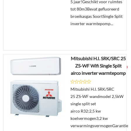
5 jaar!Geschikt voor ruimtes
tot 80m3Bevat gefluoreerd
broeikasgas SoortSingle Split
inverter warmtepomp...
Mitsubishi H.I. SRK/SRC 25
€
4.014,78
ZS-WF Wifi Single Split
€
2.099,00
airco inverter warmtepomp
Details
Mitsubishi H.I. SRK/SRC
25 ZS-WF wandmodel 2,5kW
Offerte
single split set
aanvragen?
airco R32:2,5 kw
In
koelvermogen3,2 kw
winkelmand
verwarmingsvermogenGarantie