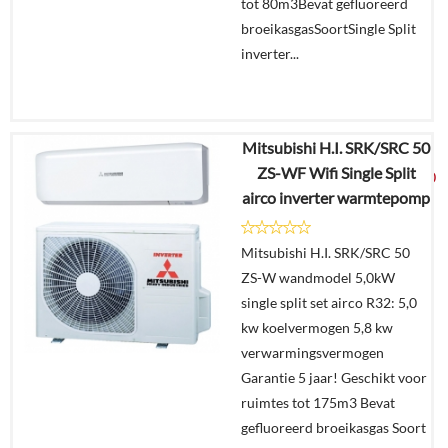
tot 80m3Bevat gefluoreerd
broeikasgasSoortSingle Split
inverter...
Mitsubishi H.I. SRK/SRC 50
€
2.989,91
ZS-WF Wifi Single Split
€
1.579,00
airco inverter warmtepomp
Details
Mitsubishi H.I. SRK/SRC 50
ZS-W wandmodel 5,0kW
Offerte
single split set airco R32: 5,0
aanvragen?
kw koelvermogen 5,8 kw
In
verwarmingsvermogen
winkelmand
Garantie 5 jaar! Geschikt voor
ruimtes tot 175m3 Bevat
gefluoreerd broeikasgas Soort