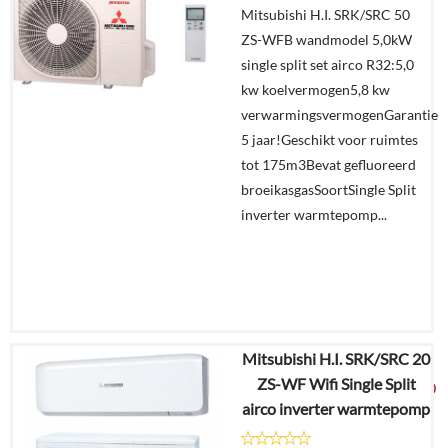
Mitsubishi H.I. SRK/SRC 50
Offerte
ZS-WFB wandmodel 5,0kW
aanvragen?
single split set airco R32:5,0
In
kw koelvermogen5,8 kw
winkelmand
verwarmingsvermogenGarantie
5 jaar!Geschikt voor ruimtes
tot 175m3Bevat gefluoreerd
broeikasgasSoortSingle Split
inverter warmtepomp...
Mitsubishi H.I. SRK/SRC 20
€
5.990,71
ZS-WF Wifi Single Split
€
3.149,00
airco inverter warmtepomp
Details