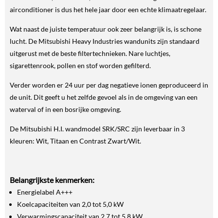
airconditioner is dus het hele jaar door een echte klimaatregelaar.
Wat naast de juiste temperatuur ook zeer belangrijk is, is schone
lucht. De Mitsubishi Heavy Industries wandunits zijn standaard
uitgerust met de beste filtertechnieken. Nare luchtjes,
sigarettenrook, pollen en stof worden gefilterd.
Verder worden er 24 uur per dag negatieve ionen geproduceerd in
de unit. Dit geeft u het zelfde gevoel als in de omgeving van een
waterval of in een bosrijke omgeving.
De Mitsubishi H.I. wandmodel SRK/SRC zijn leverbaar in 3
kleuren: Wit, Titaan en Contrast Zwart/Wit.
Belangrijkste kenmerken:
Energielabel A+++
Koelcapaciteiten van 2,0 tot 5,0 kW
Verwarmingscapaciteit van 2,7 tot 5,8 kW