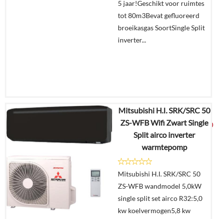
5 jaar!Geschikt voor ruimtes
tot 80m3Bevat gefluoreerd
broeikasgas SoortSingle Split
inverter...
Mitsubishi H.I. SRK/SRC 50
€
2.229,60
ZS-WFB Wifi Zwart Single
€
1.179,00
Split airco inverter
warmtepomp
Details
Mitsubishi H.I. SRK/SRC 50
Offerte
ZS-WFB wandmodel 5,0kW
aanvragen?
single split set airco R32:5,0
In
kw koelvermogen5,8 kw
winkelmand