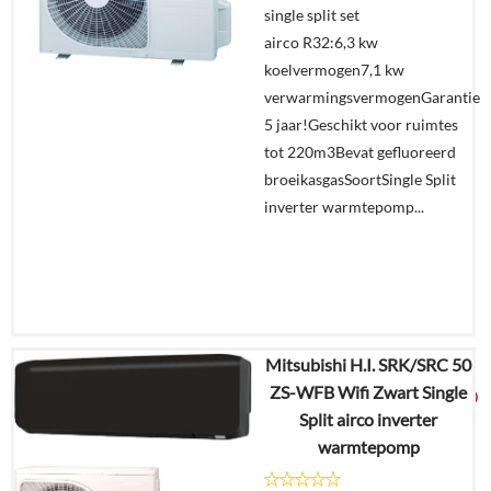
single split set
winkelmand
airco R32:6,3 kw
koelvermogen7,1 kw
verwarmingsvermogenGarantie
5 jaar!Geschikt voor ruimtes
tot 220m3Bevat gefluoreerd
broeikasgasSoortSingle Split
inverter warmtepomp...
Mitsubishi H.I. SRK/SRC 50
€
4.150,30
ZS-WFB Wifi Zwart Single
€
2.299,00
Split airco inverter
warmtepomp
Details