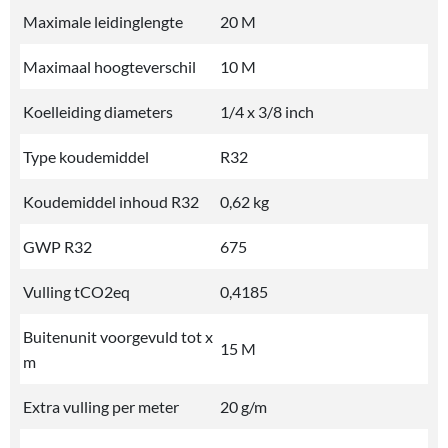
Maximale leidinglengte
20 M
Maximaal hoogteverschil
10 M
Koelleiding diameters
1/4 x 3/8 inch
Type koudemiddel
R32
Koudemiddel inhoud R32
0,62 kg
GWP R32
675
Vulling tCO2eq
0,4185
Buitenunit voorgevuld tot x
15 M
m
Extra vulling per meter
20 g/m