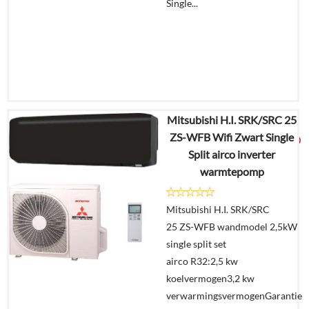
Single...
Mitsubishi H.I. SRK/SRC 25
€
3.894,52
ZS-WFB Wifi Zwart Single
€
2.049,00
Split airco inverter
warmtepomp
Details
Mitsubishi H.I. SRK/SRC
Offerte
25 ZS-WFB wandmodel 2,5kW
aanvragen?
single split set
In
airco R32:2,5 kw
winkelmand
koelvermogen3,2 kw
verwarmingsvermogenGarantie