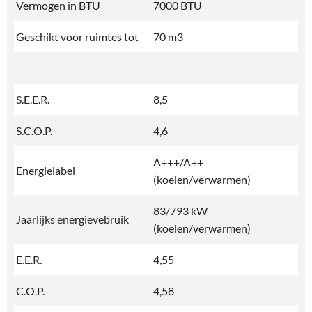
Vermogen in BTU
7000 BTU
Geschikt voor ruimtes tot
70 m3
S.E.E.R.
8,5
S.C.O.P.
4,6
A+++/A++
Energielabel
(koelen/verwarmen)
83/793 kW
Jaarlijks energievebruik
(koelen/verwarmen)
E.E.R.
4,55
C.O.P.
4,58