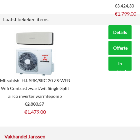
€
3.424,30
€
1.799,00
Laatst bekeken items
Details
Offerte
aanvragen?
In
winkelmand
Mitsubishi H.I. SRK/SRC 20 ZS-WFB
Wifi Contrast zwart/wit Single Split
airco inverter warmtepomp
€
2.803,57
€
1.479,00
Vakhandel Janssen