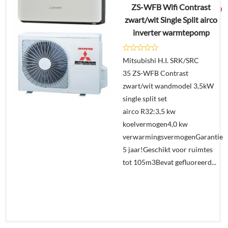
ZS-WFB Wifi Contrast
€
2.499,00
zwart/wit Single Split airco
inverter warmtepomp
Details
Mitsubishi H.I. SRK/SRC
Offerte
35 ZS-WFB Contrast
aanvragen?
zwart/wit wandmodel 3,5kW
In
single split set
winkelmand
airco R32:3,5 kw
koelvermogen4,0 kw
verwarmingsvermogenGarantie
5 jaar!Geschikt voor ruimtes
tot 105m3Bevat gefluoreerd...