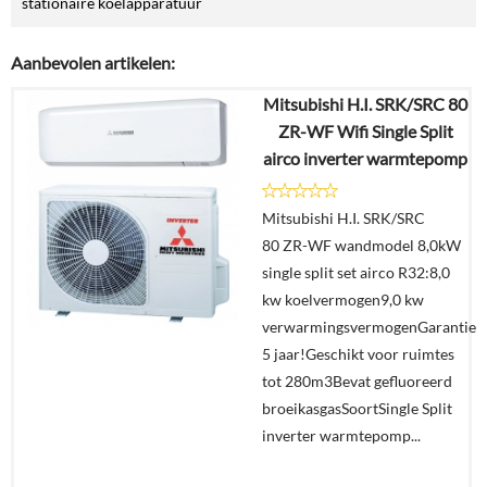
stationaire koelapparatuur
Aanbevolen artikelen:
Mitsubishi H.I. SRK/SRC 80
ZR-WF Wifi Single Split
airco inverter warmtepomp
Mitsubishi H.I. SRK/SRC
80 ZR-WF wandmodel 8,0kW
single split set airco R32:8,0
kw koelvermogen9,0 kw
verwarmingsvermogenGarantie
5 jaar!Geschikt voor ruimtes
tot 280m3Bevat gefluoreerd
broeikasgasSoortSingle Split
inverter warmtepomp...