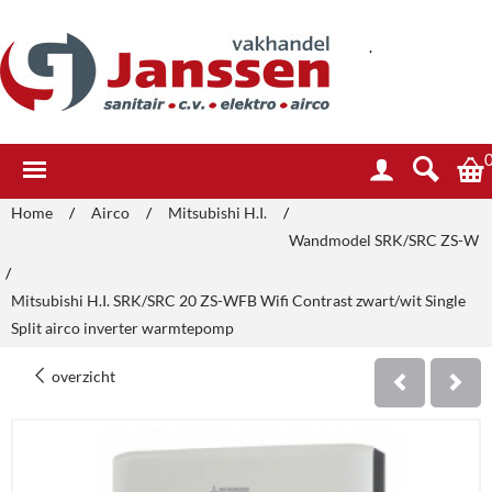
.
Home
/
Airco
/
Mitsubishi H.I.
/
Wandmodel SRK/SRC ZS-W
/
Mitsubishi H.I. SRK/SRC 20 ZS-WFB Wifi Contrast zwart/wit Single
Split airco inverter warmtepomp
overzicht