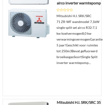
airco inverter warmtepomp
Details
Mitsubishi H.I. SRK/SRC
71 ZR-WF wandmodel 7,1kW
Offerte
single split set airco R32:7,1
aanvragen?
kw koelvermogen8,0 kw
In
verwarmingsvermogenGarantie
winkelmand
5 jaar!Geschikt voor ruimtes
tot 250m3Bevat gefluoreerd
broeikasgasSoortSingle Split
inverter warmtepomp...
Mitsubishi H.I. SRK/SRC 35
€
4.651,24