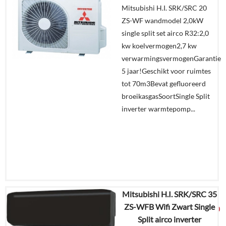
Mitsubishi H.I. SRK/SRC 20
ZS-WF wandmodel 2,0kW
Offerte
single split set airco R32:2,0
aanvragen?
kw koelvermogen2,7 kw
In
verwarmingsvermogenGarantie
winkelmand
5 jaar!Geschikt voor ruimtes
tot 70m3Bevat gefluoreerd
broeikasgasSoortSingle Split
inverter warmtepomp...
Mitsubishi H.I. SRK/SRC 35
€
2.061,84
ZS-WFB Wifi Zwart Single
€
1.099,00
Split airco inverter