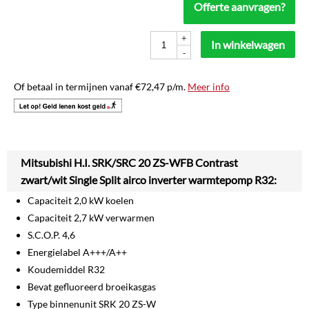
Offerte aanvragen?
+
In winkelwagen
-
Of betaal in termijnen vanaf
€
72,47
p/m.
Meer info
Mitsubishi H.I. SRK/SRC 20 ZS-WFB Contrast
zwart/wit Single Split airco inverter warmtepomp R32:
Capaciteit 2,0 kW koelen
Capaciteit 2,7 kW verwarmen
S.C.O.P. 4,6
Energielabel A+++/A++
Koudemiddel R32
Bevat gefluoreerd broeikasgas
Type binnenunit SRK 20 ZS-W