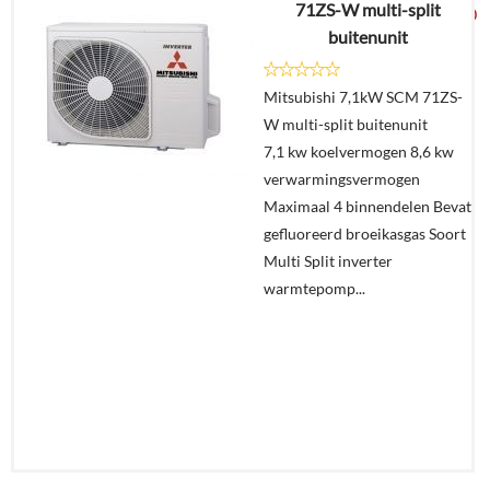
71ZS-W multi-split
€
4.749,00
buitenunit
Details
Mitsubishi 7,1kW SCM 71ZS-
W multi-split buitenunit
Offerte
7,1 kw koelvermogen 8,6 kw
aanvragen?
verwarmingsvermogen
In
Maximaal 4 binnendelen Bevat
winkelmand
gefluoreerd broeikasgas Soort
Multi Split inverter
warmtepomp...