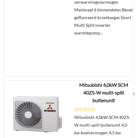
verwarmingsvermogen
Maximaal 6 binnendelen Bevat
gefluoreerd broeikasgas Soort
Multi Split inverter
warmtepomp...
Mitsubishi 4,0kW SCM
€
9.527,54
40ZS-W multi-split
€
5.450,00
buitenunit
Details
Mitsubishi 4,0kW SCM 40ZS-
W multi-split buitenunit 4,0
Offerte
kw koelvermogen 4,5 kw
aanvragen?