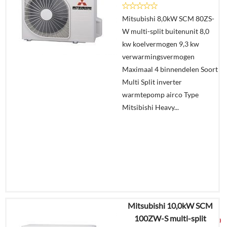
Details
Mitsubishi 8,0kW SCM 80ZS-
W multi-split buitenunit 8,0
Offerte
kw koelvermogen 9,3 kw
aanvragen?
verwarmingsvermogen
In
Maximaal 4 binnendelen Soort
winkelmand
Multi Split inverter
warmtepomp airco Type
Mitsibishi Heavy...
Mitsubishi 10,0kW SCM
€
6.927,25
100ZW-S multi-split
€
3.699,00