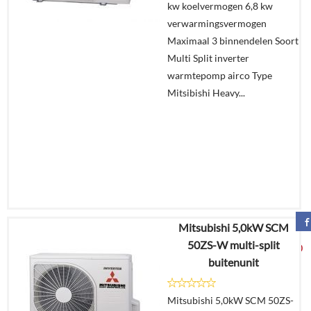
kw koelvermogen 6,8 kw
aanvragen?
verwarmingsvermogen
In
Maximaal 3 binnendelen Soort
winkelmand
Multi Split inverter
warmtepomp airco Type
Mitsibishi Heavy...
Mitsubishi 5,0kW SCM
€
4.924,70
50ZS-W multi-split
€
2.599,00
buitenunit
Details
Mitsubishi 5,0kW SCM 50ZS-