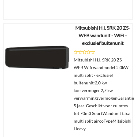
Mitsubishi H.I. SRK 20 ZS-
€
1.691,58
WFB wandunit - WiFi -
€
889,00
exclusief buitenunit
Details
Mitsubishi H.I. SRK 20 ZS-
WFB Wifi wandmodel 2,0kW
Offerte
multi split - exclusief
aanvragen?
buitenunit:2,0 kw
In
koelvermogen2,7 kw
winkelmand
verwarmingsvermogenGarantie
5 jaar!Geschikt voor ruimtes
tot 70m3 SoortWandunit t.b.v.
multi split aircoTypeMitsibishi
Heavy...