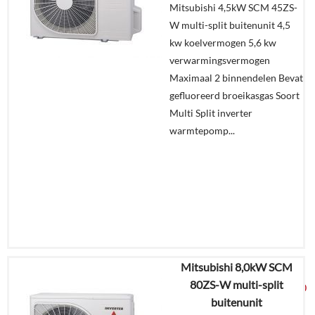
Mitsubishi 4,5kW SCM 45ZS-
W multi-split buitenunit 4,5
Offerte
kw koelvermogen 5,6 kw
aanvragen?
verwarmingsvermogen
In
Maximaal 2 binnendelen Bevat
winkelmand
gefluoreerd broeikasgas Soort
Multi Split inverter
warmtepomp...
Mitsubishi 8,0kW SCM
€
3.159,31
80ZS-W multi-split
€
1.675,00
buitenunit