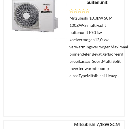
buitenunit
Details
Mitsubishi 10,0kW SCM
100ZW-S multi-split
Offerte
buitenunit10,0 kw
aanvragen?
koelvermogen12,0 kw
In
verwarmingsvermogenMaximaal
winkelmand
binnendelenBevat gefluoreerd
broeikasgas SoortMulti Split
inverter warmtepomp
aircoTypeMitsibishi Heavy...
Mitsubishi 7,1kW SCM
€
9.215,36