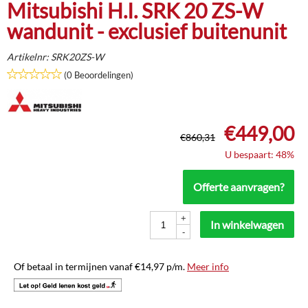
Mitsubishi H.I. SRK 20 ZS-W
wandunit - exclusief buitenunit
Artikelnr:
SRK20ZS-W
(0 Beoordelingen)
€
449,00
€
860,31
U bespaart: 48%
Offerte aanvragen?
+
In winkelwagen
-
Of betaal in termijnen vanaf
€
14,97
p/m.
Meer info