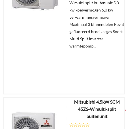
W multi-split buitenunit 5,0
Offerte
kw koelvermogen 6,0 kw
aanvragen?
verwarmingsvermogen
In
Maximaal 3 binnendelen Bevat
winkelmand
gefluoreerd broeikasgas Soort
Multi Split inverter
warmtepomp...
Mitsubishi 4,5kW SCM
€
3.928,87
45ZS-W multi-split
€
2.099,00
buitenunit
Details