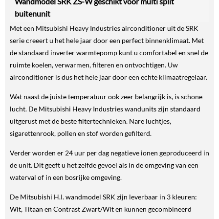
Wandmodel SRK ZS-W geschikt voor multi split
buitenunit
Met een Mitsubishi Heavy Industries airconditioner uit de SRK
serie creeert u het hele jaar door een perfect binnenklimaat. Met
de standaard inverter warmtepomp kunt u comfortabel en snel de
ruimte koelen, verwarmen, filteren en ontvochtigen. Uw
airconditioner is dus het hele jaar door een echte klimaatregelaar.
Wat naast de juiste temperatuur ook zeer belangrijk is, is schone
lucht. De Mitsubishi Heavy Industries wandunits zijn standaard
uitgerust met de beste filtertechnieken. Nare luchtjes,
sigarettenrook, pollen en stof worden gefilterd.
Verder worden er 24 uur per dag negatieve ionen geproduceerd in
de unit. Dit geeft u het zelfde gevoel als in de omgeving van een
waterval of in een bosrijke omgeving.
De Mitsubishi H.I. wandmodel SRK zijn leverbaar in 3 kleuren:
Wit, Titaan en Contrast Zwart/Wit en kunnen gecombineerd