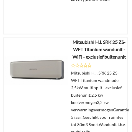
Mitsubishi H.I. SRK 25 ZS-
€
1.450,79
WFT Titanium wandunit -
€
759,00
WiFi - exclusief buitenunit
Details
Mitsubishi H.I. SRK 25 ZS-
WFT Titanium wandmodel
Offerte
2,5kW multi split - exclusief
aanvragen?
buitenunit:2,5 kw
In
koelvermogen3,2 kw
winkelmand
verwarmingsvermogenGarantie
5 jaar!Geschikt voor ruimtes
tot 80m3 SoortWandunit t.b.v.
multi split