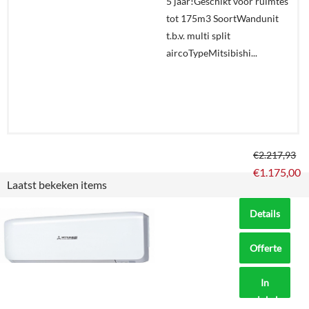
5 jaar!Geschikt voor ruimtes
tot 175m3 SoortWandunit
t.b.v. multi split
aircoTypeMitsibishi...
€
2.217,93
€
1.175,00
Laatst bekeken items
Details
Offerte
aanvragen?
In
winkelmand