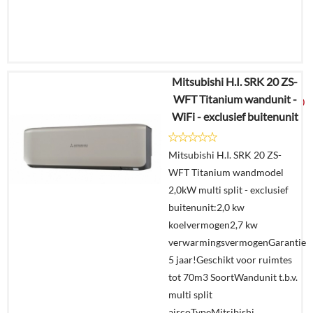
Mitsubishi H.I. SRK 20 ZS-
€
2.482,92
WFT Titanium wandunit -
€
1.299,00
WiFi - exclusief buitenunit
Details
Mitsubishi H.I. SRK 20 ZS-
WFT Titanium wandmodel
Offerte
2,0kW multi split - exclusief
aanvragen?
buitenunit:2,0 kw
In
koelvermogen2,7 kw
winkelmand
verwarmingsvermogenGarantie
5 jaar!Geschikt voor ruimtes
tot 70m3 SoortWandunit t.b.v.
multi split
aircoTypeMitsibishi...