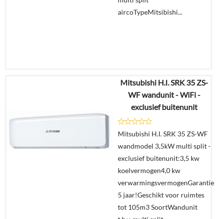
aircoTypeMitsibishi...
Mitsubishi H.I. SRK 35 ZS-
€
1.523,39
WF wandunit - WiFi -
€
799,00
exclusief buitenunit
Details
Mitsubishi H.I. SRK 35 ZS-WF
wandmodel 3,5kW multi split -
Offerte
exclusief buitenunit:3,5 kw
aanvragen?
koelvermogen4,0 kw
In
verwarmingsvermogenGarantie
winkelmand
5 jaar!Geschikt voor ruimtes
tot 105m3 SoortWandunit