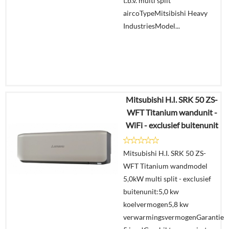
t.b.v. multi split
aircoTypeMitsibishi Heavy
IndustriesModel...
Mitsubishi H.I. SRK 50 ZS-
€
1.373,35
WFT Titanium wandunit -
€
725,00
WiFi - exclusief buitenunit
Details
Mitsubishi H.I. SRK 50 ZS-
WFT Titanium wandmodel
Offerte
5,0kW multi split - exclusief
aanvragen?
buitenunit:5,0 kw
In
koelvermogen5,8 kw
winkelmand
verwarmingsvermogenGarantie