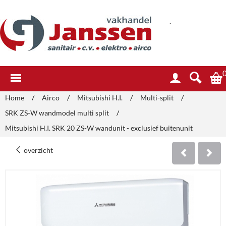
.
Home
/
Airco
/
Mitsubishi H.I.
/
Multi-split
/
SRK ZS-W wandmodel multi split
/
Mitsubishi H.I. SRK 20 ZS-W wandunit - exclusief buitenunit
overzicht