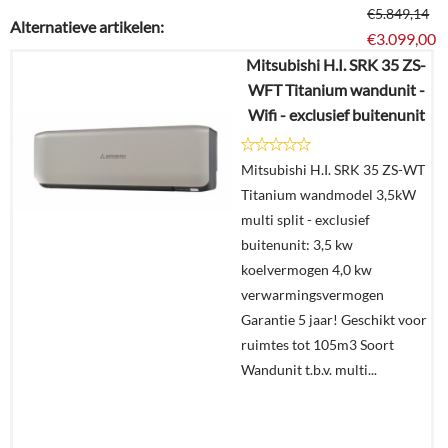
€
5.849,14
Alternatieve artikelen:
€
3.099,00
Mitsubishi H.I. SRK 35 ZS-
WFT Titanium wandunit -
Details
Wifi - exclusief buitenunit
Offerte
Mitsubishi H.I. SRK 35 ZS-WT
aanvragen?
Titanium wandmodel 3,5kW
In
multi split - exclusief
winkelmand
buitenunit: 3,5 kw
koelvermogen 4,0 kw
verwarmingsvermogen
Garantie 5 jaar! Geschikt voor
ruimtes tot 105m3 Soort
Wandunit t.b.v. multi...