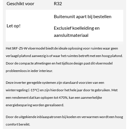
Geschikt voor
R32
Buitenunit apart bij bestellen
Let op!
Exclusief koelleiding en
aansluitmateriaal
Het SRF-ZS-W vloermodel biedt de ideale oplossing voor ruimtes waar geen
verlaagd plafond aanwezig is of waar het ruimtes betreft met een hoog plafond.
Door de compacte afmetingen en het tijdloze design past dit vloermodel
probleemloos in ieder interieur.
Deze inverter geregelde systemen zijn standaard voorzien van een
winterregeling (-15ºC) en zijn hierdoor het hele jaar door te gebruiken. Met
een rendement dat kan oplopen tot 470%, kan een aanmerkelijke
energiebesparing worden gerealiseerd.
Door de uitgekiende inblaaspatronen bij koelen en verwarmen wordt een hoog
comfort bereikt.