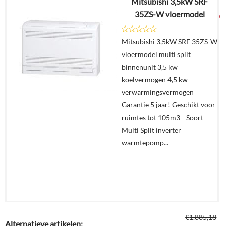
Mitsubishi 3,5kW SRF
€
1.944,47
35ZS-W vloermodel
€
1.025,00
Mitsubishi 3,5kW SRF 35ZS-W
Details
vloermodel multi split
binnenunit 3,5 kw
In
koelvermogen 4,5 kw
winkelmand
verwarmingsvermogen
Garantie 5 jaar! Geschikt voor
ruimtes tot 105m3 Soort
Multi Split inverter
warmtepomp...
€
1.885,18
Alternatieve artikelen: