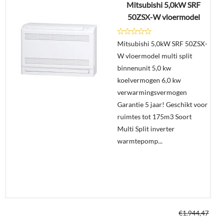
Mitsubishi 5,0kW SRF
€
1.885,18
50ZSX-W vloermodel
€
999,00
Mitsubishi 5,0kW SRF 50ZSX-
Details
W vloermodel multi split
binnenunit 5,0 kw
In
koelvermogen 6,0 kw
winkelmand
verwarmingsvermogen
Garantie 5 jaar! Geschikt voor
ruimtes tot 175m3 Soort
Multi Split inverter
warmtepomp...
€
1.944,47