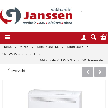
.
Home
/
Airco
/
Mitsubishi H.I.
/
Multi-split
/
SRF ZS-W vloermodel
/
Mitsubishi 2,5kW SRF 25ZS-W vloermodel
overzicht