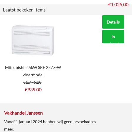
€
1.025,00
Laatst bekeken items
Details
In
winkelmand
Mitsubishi 2,5kW SRF 25ZS-W
vloermodel
€
1.776,28
€
939,00
Vakhandel Janssen
Vanaf 1 januari 2024 hebben wij geen bezoekadres
meer.