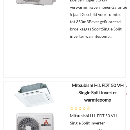
In
verwarmingsvermogenGarantie
winkelmand
5 jaar!Geschikt voor ruimtes
tot 350m3Bevat gefluoreerd
broeikasgas SoortSingle Split
inverter warmtepomp...
Mitsubishi H.I. FDT 50 VH
€
10.310,41
Single Split inverter
€
5.399,00
warmtepomp
Details
Mitsubishi H.I. FDT 50 VH
Single Split inverter
Offerte