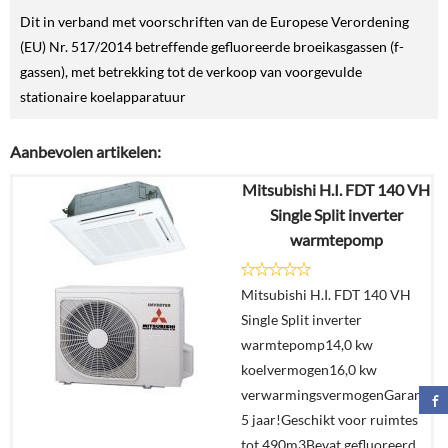
Dit in verband met voorschriften van de Europese Verordening
(EU) Nr. 517/2014 betreffende gefluoreerde broeikasgassen (f-
gassen), met betrekking tot de verkoop van voorgevulde
stationaire koelapparatuur
Aanbevolen artikelen:
Mitsubishi H.I. FDT 140 VH
Single Split inverter
warmtepomp
Mitsubishi H.I. FDT 140 VH
Single Split inverter
warmtepomp14,0 kw
koelvermogen16,0 kw
verwarmingsvermogenGarantie
5 jaar!Geschikt voor ruimtes
tot 490m3Bevat gefluoreerd