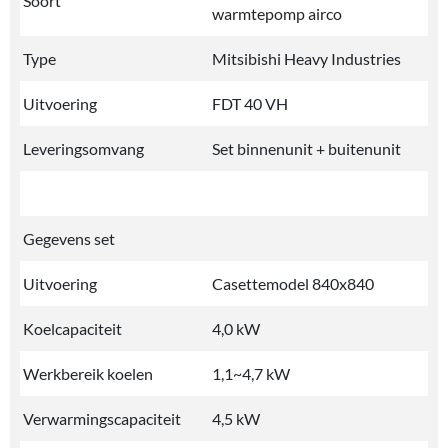
Soort
warmtepomp airco
Type
Mitsibishi Heavy Industries
Uitvoering
FDT 40 VH
Leveringsomvang
Set binnenunit + buitenunit
Gegevens set
Uitvoering
Casettemodel 840x840
Koelcapaciteit
4,0 kW
Werkbereik koelen
1,1~4,7 kW
Verwarmingscapaciteit
4,5 kW