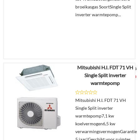
broeikasgas SoortSingle Split
inverter warmtepomp...
Mitsubishi H.I. FDT 71 VH
€
13.387,44
Single Split inverter
€
6.999,00
warmtepomp
Details
Mitsubishi H.I. FDT 71 VH
Single Split inverter
Offerte
warmtepomp7,1 kw
aanvragen?
koelvermogen6,5 kw
In
verwarmingsvermogenGarantie
winkelmand
5 jaar!Geschikt voor ruimtes