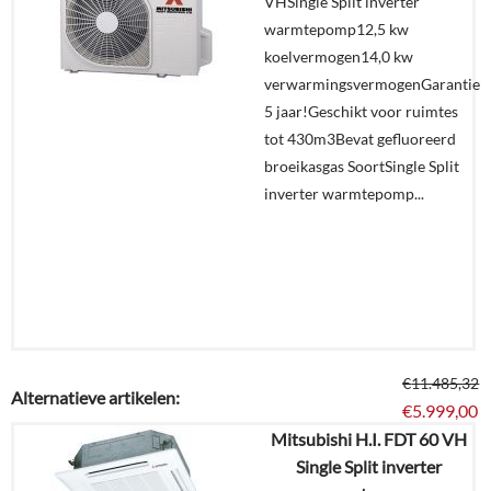
VHSingle Split inverter
Offerte
warmtepomp12,5 kw
aanvragen?
koelvermogen14,0 kw
In
verwarmingsvermogenGarantie
winkelmand
5 jaar!Geschikt voor ruimtes
tot 430m3Bevat gefluoreerd
broeikasgas SoortSingle Split
inverter warmtepomp...
€
11.485,32
Alternatieve artikelen:
€
5.999,00
Mitsubishi H.I. FDT 60 VH
Single Split inverter
Details