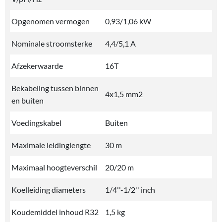
Opgenomen vermogen
0,93/1,06 kW
Nominale stroomsterke
4,4/5,1 A
Afzekerwaarde
16T
Bekabeling tussen binnen
4x1,5 mm2
en buiten
Voedingskabel
Buiten
Maximale leidinglengte
30 m
Maximaal hoogteverschil
20/20 m
Koelleiding diameters
1/4''-1/2'' inch
Koudemiddel inhoud R32
1,5 kg