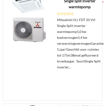
Single Split inverter
€
3.649,00
warmtepomp
Details
Mitsubishi H.I. FDT 50 VH
Single Split inverter
Offerte
warmtepomp5,0 kw
aanvragen?
koelvermogen5,4 kw
In
verwarmingsvermogenGarantie
winkelmand
5 jaar!Geschikt voor ruimtes
tot 175m3Bevat gefluoreerd
broeikasgas SoortSingle Split
inverter...