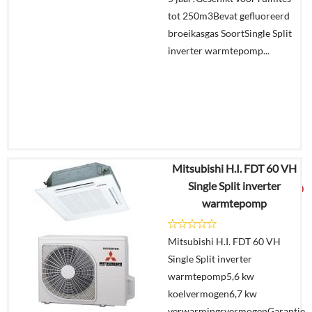
tot 250m3Bevat gefluoreerd
broeikasgas SoortSingle Split
inverter warmtepomp...
Mitsubishi H.I. FDT 60 VH
€
8.551,07
Single Split inverter
€
4.489,00
warmtepomp
Details
Mitsubishi H.I. FDT 60 VH
Single Split inverter
Offerte
warmtepomp5,6 kw
aanvragen?
koelvermogen6,7 kw
In
verwarmingsvermogenGarantie