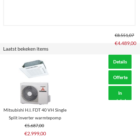
€
8.551,07
€
4.489,00
Laatst bekeken items
Details
Offerte
aanvragen?
In
winkelmand
Mitsubishi H.I. FDT 40 VH Single
Split inverter warmtepomp
€
5.687,00
€
2.999,00