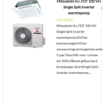
Mitsubishi H.I. FDT 100 VH
€
6.128,65
Single Split inverter
€
3.225,00
warmtepomp
Details
Mitsubishi H.I. FDT 100 VH
Single Split inverter
Offerte
warmtepomp10,0 kw
aanvragen?
koelvermogen9,0 kw
In
verwarmingsvermogenGarantie
winkelmand
5 jaar!Geschikt voor ruimtes
tot 350m3Bevat gefluoreerd
broeikasgas SoortSingle Split
inverter warmtepomp...