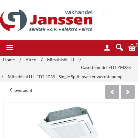
.
Home
/
Airco
/
Mitsubishi H.I.
/
Casettemodel FDT ZMX-S
/
Mitsubishi H.I. FDT 40 VH Single Split inverter warmtepomp
overzicht