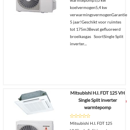
warmtepomp5,0 kw
aanvragen?
koelvermogen5,4 kw
In
verwarmingsvermogenGarantie
winkelmand
5 jaar!Geschikt voor ruimtes
tot 175m3Bevat gefluoreerd
broeikasgas SoortSingle Split
inverter...
Mitsubishi H.I. FDT 125 VH
€
6.128,65
Single Split inverter
€
3.225,00
warmtepomp
Details
Mitsubishi H.I. FDT 125