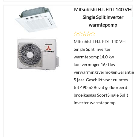
Mitsubishi H.I. FDT 140 VH
€
10.310,41
Single Split inverter
€
5.399,00
warmtepomp
Details
Mitsubishi H.I. FDT 140 VH
Single Split inverter
Offerte
warmtepomp14,0 kw
aanvragen?
koelvermogen16,0 kw
In
verwarmingsvermogenGarantie
winkelmand
5 jaar!Geschikt voor ruimtes
tot 490m3Bevat gefluoreerd
broeikasgas SoortSingle Split
inverter warmtepomp...