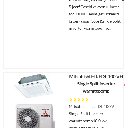
winkelmand
5 jaar!Geschikt voor ruimtes
tot 210m3Bevat gefluoreerd
broeikasgas SoortSingle Split
inverter warmtepomp...
Mitsubishi H.I. FDT 100 VH
€
6.955,08
Single Split inverter
€
3.649,00
warmtepomp
Details
Mitsubishi H.I. FDT 100 VH
Single Split inverter
Offerte
warmtepomp10,0 kw
aanvragen?
koelvermogen9,0 kw