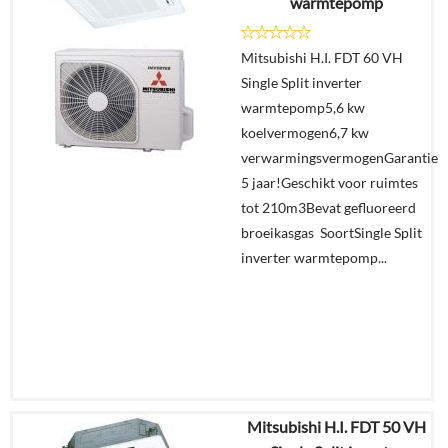
warmtepomp
Offerte
Mitsubishi H.I. FDT 60 VH
aanvragen?
Single Split inverter
In
warmtepomp5,6 kw
winkelmand
koelvermogen6,7 kw
verwarmingsvermogenGarantie
5 jaar!Geschikt voor ruimtes
tot 210m3Bevat gefluoreerd
broeikasgas SoortSingle Split
inverter warmtepomp...
Mitsubishi H.I. FDT 50 VH
€
6.955,08