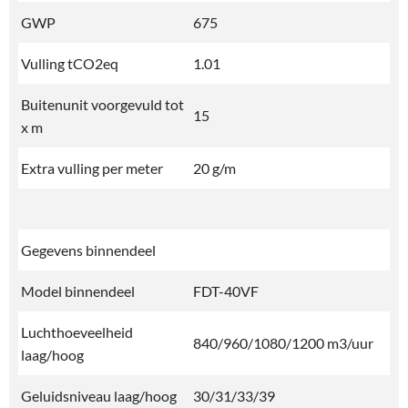
GWP
675
Vulling tCO2eq
1.01
Buitenunit voorgevuld tot
15
x m
Extra vulling per meter
20 g/m
Gegevens binnendeel
Model binnendeel
FDT-40VF
Luchthoeveelheid
840/960/1080/1200 m3/uur
laag/hoog
Geluidsniveau laag/hoog
30/31/33/39