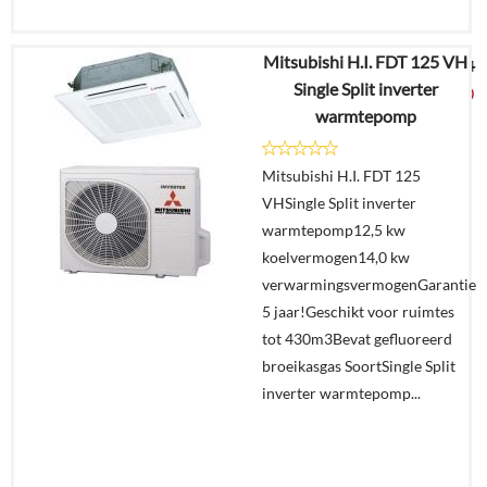
Mitsubishi H.I. FDT 125 VH
€
13.387,44
Single Split inverter
€
6.999,00
warmtepomp
Details
Mitsubishi H.I. FDT 125
VHSingle Split inverter
Offerte
warmtepomp12,5 kw
aanvragen?
koelvermogen14,0 kw
In
verwarmingsvermogenGarantie
winkelmand
5 jaar!Geschikt voor ruimtes
tot 430m3Bevat gefluoreerd
broeikasgas SoortSingle Split
inverter warmtepomp...