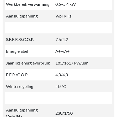
Werkbereik verwarming
0,6~5,4 kW
Aansluitspanning
V/pH/Hz
S.E.E.R./S.C.O.P.
7,6/4,2
Energielabel
A++/A+
Jaarlijks energieverbruik
185/1617 kW/uur
E.E.R./C.O.P.
4,3/4,3
Winterregeling
-15*C
Aansluitspanning
230/1/50
V/pH/Hz