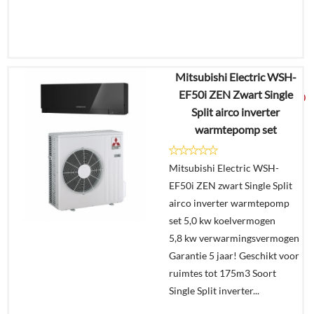
Mitsubishi Electric WSH-
€
3.757,05
EF50i ZEN Zwart Single
€
2.449,00
Split airco inverter
warmtepomp set
Details
Mitsubishi Electric WSH-
In
EF50i ZEN zwart Single Split
winkelmand
airco inverter warmtepomp
set 5,0 kw koelvermogen
5,8 kw verwarmingsvermogen
Garantie 5 jaar! Geschikt voor
ruimtes tot 175m3 Soort
Single Split inverter...