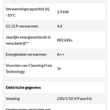
Verwarmingscapaciteit bij
2,9 kW
-10*C
S.C.O.P. verwarmen
4,6
Jaarlijks energieverbruik in
882 kWu
verw.bedrijf**
Energielabel verwarmen
A++
Voorzien van Cleaning Free
Ja
Technology
Elektrische gegevens
Voeding
230/1/50 V/Fase/Hz
Opgenomen vermogen per