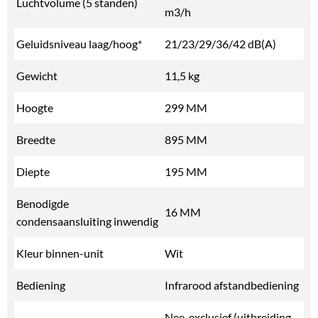
Luchtvolume (5 standen)
m3/h
Geluidsniveau laag/hoog*
21/23/29/36/42 dB(A)
Gewicht
11,5 kg
Hoogte
299 MM
Breedte
895 MM
Diepte
195 MM
Benodigde
16 MM
condensaansluiting inwendig
Kleur binnen-unit
Wit
Bediening
Infrarood afstandbediening
Nee, exclusief (uitbreiding