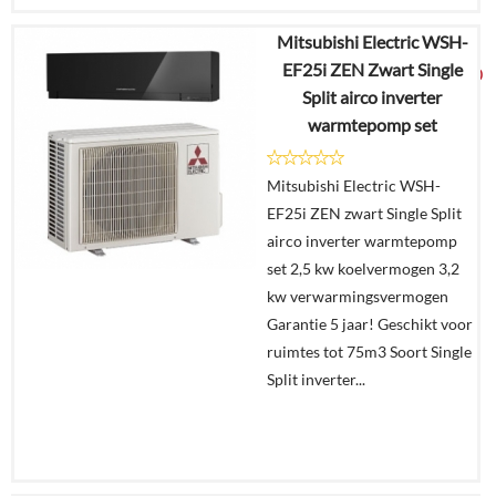
Mitsubishi Electric WSH-
€
2.813,25
EF25i ZEN Zwart Single
€
1.825,00
Split airco inverter
warmtepomp set
Details
Mitsubishi Electric WSH-
In
EF25i ZEN zwart Single Split
winkelmand
airco inverter warmtepomp
set 2,5 kw koelvermogen 3,2
kw verwarmingsvermogen
Garantie 5 jaar! Geschikt voor
ruimtes tot 75m3 Soort Single
Split inverter...