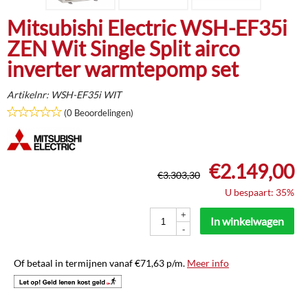
Mitsubishi Electric WSH-EF35i
ZEN Wit Single Split airco
inverter warmtepomp set
Artikelnr:
WSH-EF35i WIT
(0 Beoordelingen)
€
2.149,00
€
3.303,30
U bespaart: 35%
+
In winkelwagen
-
Of betaal in termijnen vanaf
€
71,63
p/m.
Meer info