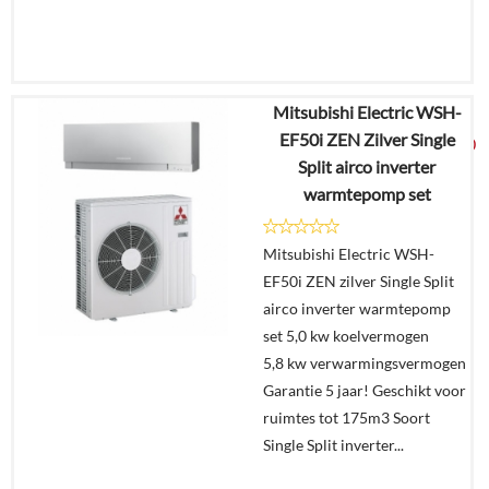
Mitsubishi Electric WSH-
€
3.394,05
EF50i ZEN Zilver Single
€
2.225,00
Split airco inverter
warmtepomp set
Details
Mitsubishi Electric WSH-
In
EF50i ZEN zilver Single Split
winkelmand
airco inverter warmtepomp
set 5,0 kw koelvermogen
5,8 kw verwarmingsvermogen
Garantie 5 jaar! Geschikt voor
ruimtes tot 175m3 Soort
Single Split inverter...