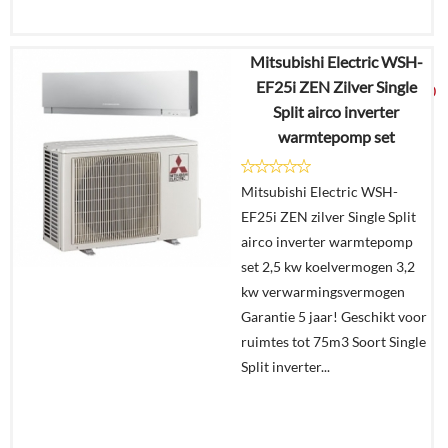
Mitsubishi Electric WSH-
€
3.708,65
EF25i ZEN Zilver Single
€
2.399,00
Split airco inverter
warmtepomp set
Details
Mitsubishi Electric WSH-
In
EF25i ZEN zilver Single Split
winkelmand
airco inverter warmtepomp
set 2,5 kw koelvermogen 3,2
kw verwarmingsvermogen
Garantie 5 jaar! Geschikt voor
ruimtes tot 75m3 Soort Single
Split inverter...