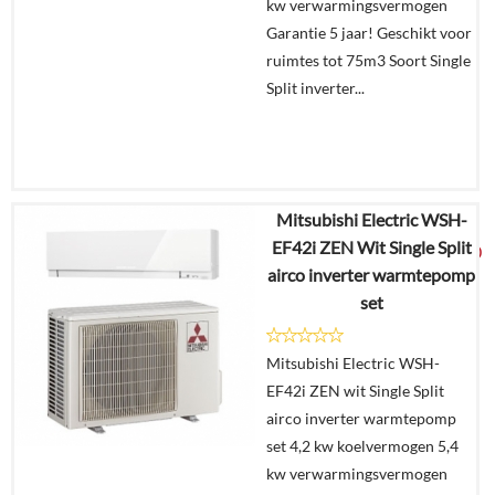
kw verwarmingsvermogen
Garantie 5 jaar! Geschikt voor
ruimtes tot 75m3 Soort Single
Split inverter...
Mitsubishi Electric WSH-
€
2.813,25
EF42i ZEN Wit Single Split
€
1.825,00
airco inverter warmtepomp
set
Details
Mitsubishi Electric WSH-
In
EF42i ZEN wit Single Split
winkelmand
airco inverter warmtepomp
set 4,2 kw koelvermogen 5,4
kw verwarmingsvermogen