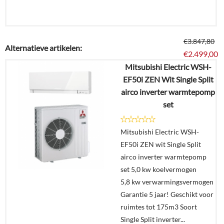
€
3.847,80
Alternatieve artikelen:
€
2.499,00
Mitsubishi Electric WSH-
EF50i ZEN Wit Single Split
Details
airco inverter warmtepomp
set
In
winkelmand
Mitsubishi Electric WSH-
EF50i ZEN wit Single Split
airco inverter warmtepomp
set 5,0 kw koelvermogen
5,8 kw verwarmingsvermogen
Garantie 5 jaar! Geschikt voor
ruimtes tot 175m3 Soort
Single Split inverter...