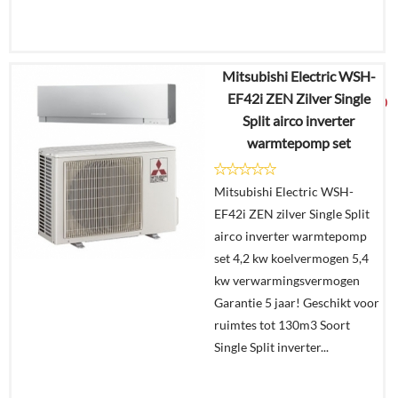
Mitsubishi Electric WSH-
€
3.847,80
EF42i ZEN Zilver Single
€
2.499,00
Split airco inverter
warmtepomp set
Details
Mitsubishi Electric WSH-
In
EF42i ZEN zilver Single Split
winkelmand
airco inverter warmtepomp
set 4,2 kw koelvermogen 5,4
kw verwarmingsvermogen
Garantie 5 jaar! Geschikt voor
ruimtes tot 130m3 Soort
Single Split inverter...