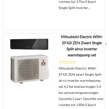
ruimtes tot 175m3 Soort
Single Split inverter...
Mitsubishi Electric WSH-
€
3.847,80
EF42i ZEN Zwart Single
€
2.499,00
Split airco inverter
warmtepomp set
Details
Mitsubishi Electric WSH-
In
EF42i ZEN zwart Single Split
winkelmand
airco inverter warmtepomp
set 4,2 kw koelvermogen 5,4
kw verwarmingsvermogen
Garantie 5 jaar! Geschikt voor
ruimtes tot 130m3 Soort