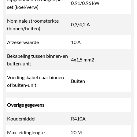
0,91/0,96 kW
set (koel/verw)
Nominale stroomsterkte
0,3/4,2 A
(binnen/buiten)
Afzekerwaarde
10 A
Bekabeling tussen binnen-en
4x1,5 mm2
buiten-unit
Voedingskabel naar binnen-
Buiten
of buiten-unit
Overige gegevens
Koudemiddel
R410A
Max.leidinglengte
20 M