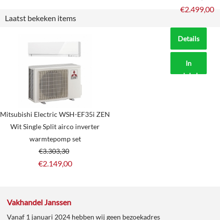
€
2.499,00
Laatst bekeken items
Details
In
winkelmand
Mitsubishi Electric WSH-EF35i ZEN
Wit Single Split airco inverter
warmtepomp set
€
3.303,30
€
2.149,00
Vakhandel Janssen
Vanaf 1 januari 2024 hebben wij geen bezoekadres