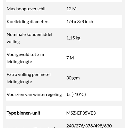
Max.hoogteverschil
12 M
Koelleiding diameters
1/4 x 3/8 inch
Nominale koudemiddel
1,15 kg
vulling
Voorgevuld tot x m
7 M
leidinglengte
Extra vulling per meter
30 g/m
leidinglengte
Voorzien van winterregeling
Ja (-10*C)
Type binnen-unit
MSZ-EF35VE3
240/276/378/498/630