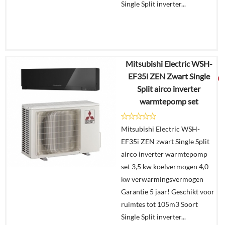
Single Split inverter...
Mitsubishi Electric WSH-
€
3.708,65
EF35i ZEN Zwart Single
€
2.399,00
Split airco inverter
warmtepomp set
Details
Mitsubishi Electric WSH-
In
EF35i ZEN zwart Single Split
winkelmand
airco inverter warmtepomp
set 3,5 kw koelvermogen 4,0
kw verwarmingsvermogen
Garantie 5 jaar! Geschikt voor
ruimtes tot 105m3 Soort
Single Split inverter...