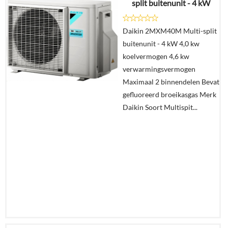
split buitenunit - 4 kW
Details
Daikin 2MXM40M Multi-split
buitenunit - 4 kW 4,0 kw
Offerte
koelvermogen 4,6 kw
aanvragen?
verwarmingsvermogen
In
Maximaal 2 binnendelen Bevat
winkelmand
gefluoreerd broeikasgas Merk
Daikin Soort Multispit...