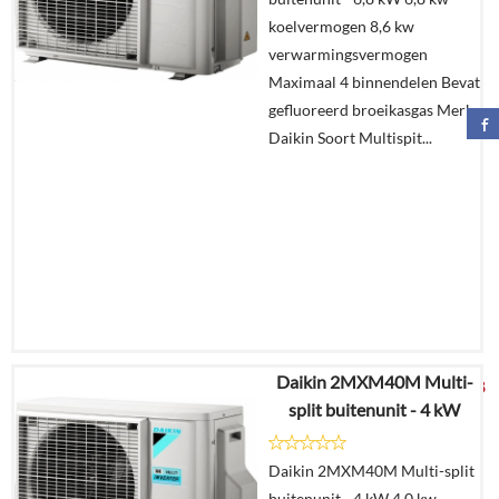
Offerte
koelvermogen 8,6 kw
aanvragen?
verwarmingsvermogen
In
Maximaal 4 binnendelen Bevat
winkelmand
gefluoreerd broeikasgas Merk
Daikin Soort Multispit...
Daikin 2MXM40M Multi-
€
4.014,78
split buitenunit - 4 kW
Details
Daikin 2MXM40M Multi-split
buitenunit - 4 kW 4,0 kw