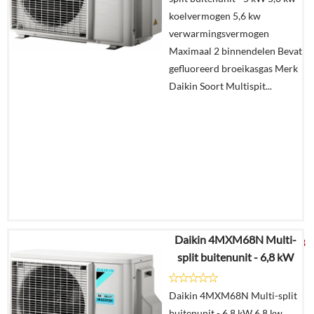
koelvermogen 5,6 kw
verwarmingsvermogen
Maximaal 2 binnendelen Bevat
gefluoreerd broeikasgas Merk
Daikin Soort Multispit...
Daikin 4MXM68N Multi-
€
2.883,43
split buitenunit - 6,8 kW
Details
Daikin 4MXM68N Multi-split
buitenunit - 6,8 kW 6,8 kw