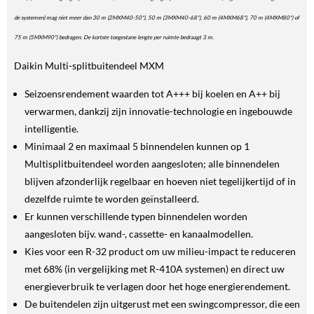
de systemen) mag niet meer dan 30 m (2MXM40-50*), 50 m (3MXM40-68*), 60 m (4MXM68*), 70 m (4MXM80*) of
75 m (5MXM90*) bedragen. De kortste toegestane lengte per ruimte bedraagt 3 m.
Daikin Multi-splitbuitendeel MXM
Seizoensrendement waarden tot A+++ bij koelen en A++ bij
verwarmen, dankzij zijn innovatie-technologie en ingebouwde
intelligentie.
Minimaal 2 en maximaal 5 binnendelen kunnen op 1
Multisplitbuitendeel worden aangesloten; alle binnendelen
blijven afzonderlijk regelbaar en hoeven niet tegelijkertijd of in
dezelfde ruimte te worden geïnstalleerd.
Er kunnen verschillende typen binnendelen worden
aangesloten bijv. wand-, cassette- en kanaalmodellen.
Kies voor een R-32 product om uw milieu-impact te reduceren
met 68% (in vergelijking met R-410A systemen) en direct uw
energieverbruik te verlagen door het hoge energierendement.
De buitendelen zijn uitgerust met een swingcompressor, die een