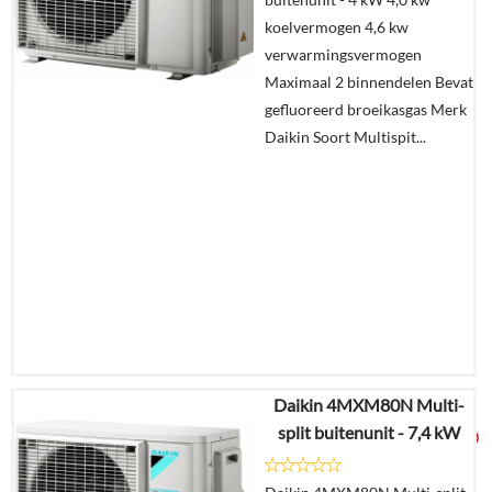
Offerte
koelvermogen 4,6 kw
aanvragen?
verwarmingsvermogen
In
Maximaal 2 binnendelen Bevat
winkelmand
gefluoreerd broeikasgas Merk
Daikin Soort Multispit...
Daikin 4MXM80N Multi-
€
2.481,71
split buitenunit - 7,4 kW
€
1.490,00