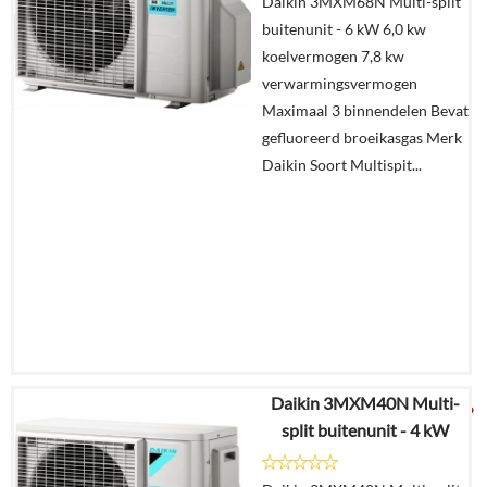
Daikin 3MXM68N Multi-split
buitenunit - 6 kW 6,0 kw
Offerte
koelvermogen 7,8 kw
aanvragen?
verwarmingsvermogen
In
Maximaal 3 binnendelen Bevat
winkelmand
gefluoreerd broeikasgas Merk
Daikin Soort Multispit...
Daikin 3MXM40N Multi-
€
3.758,26
split buitenunit - 4 kW
Details