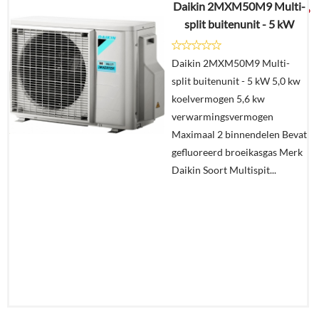
Daikin 2MXM50M9 Multi-
€
3.758,26
split buitenunit - 5 kW
Details
Daikin 2MXM50M9 Multi-
split buitenunit - 5 kW 5,0 kw
Offerte
koelvermogen 5,6 kw
aanvragen?
verwarmingsvermogen
In
Maximaal 2 binnendelen Bevat
winkelmand
gefluoreerd broeikasgas Merk
Daikin Soort Multispit...