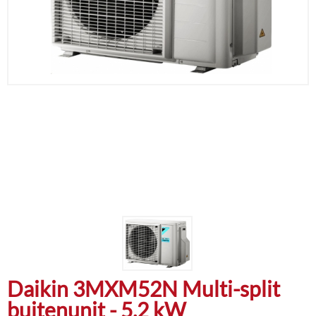
Daikin 3MXM52N Multi-split
buitenunit - 5,2 kW