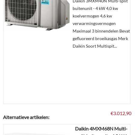
Daikin 3MXM40N Multi-split
buitenunit - 4 kW 4,0 kw
Offerte
koelvermogen 4,6 kw
aanvragen?
verwarmingsvermogen
In
Maximaal 3 binnendelen Bevat
winkelmand
gefluoreerd broeikasgas Merk
Daikin Soort Multispit...
€
3.012,90
Alternatieve artikelen:
Daikin 4MXM68N Multi-
Details