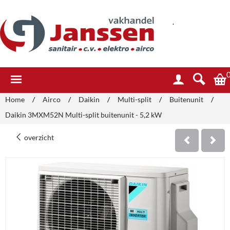
.
Home
/
Airco
/
Daikin
/
Multi-split
/
Buitenunit
/
Daikin 3MXM52N Multi-split buitenunit - 5,2 kW
overzicht