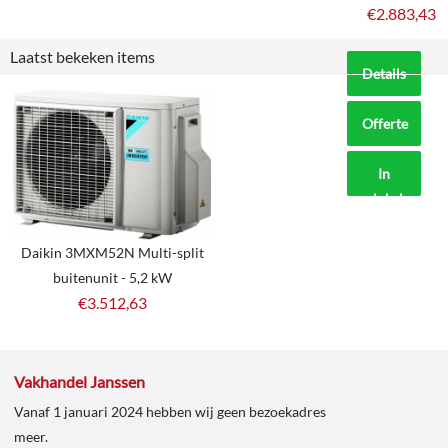
€
2.883,43
Laatst bekeken items
Details
Offerte
aanvragen?
In
winkelmand
Daikin 3MXM52N Multi-split
buitenunit - 5,2 kW
€
3.512,63
Vakhandel Janssen
Vanaf 1 januari 2024 hebben wij geen bezoekadres
meer.