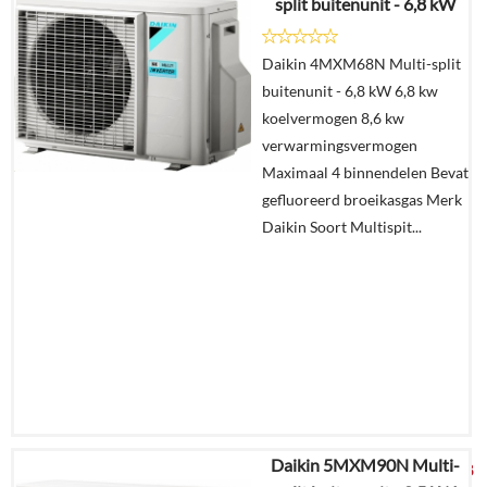
split buitenunit - 6,8 kW
Offerte
Daikin 4MXM68N Multi-split
aanvragen?
buitenunit - 6,8 kW 6,8 kw
In
koelvermogen 8,6 kw
winkelmand
verwarmingsvermogen
Maximaal 4 binnendelen Bevat
gefluoreerd broeikasgas Merk
Daikin Soort Multispit...
Daikin 5MXM90N Multi-
€
4.014,78