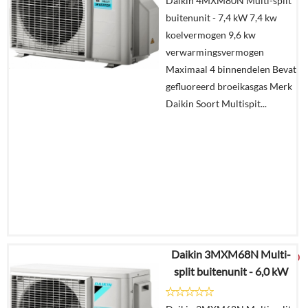
Daikin 4MXM80N Multi-split
Details
buitenunit - 7,4 kW 7,4 kw
koelvermogen 9,6 kw
Offerte
verwarmingsvermogen
aanvragen?
Maximaal 4 binnendelen Bevat
In
gefluoreerd broeikasgas Merk
winkelmand
Daikin Soort Multispit...
Daikin 3MXM68N Multi-
€
5.045,70
split buitenunit - 6,0 kW
Details