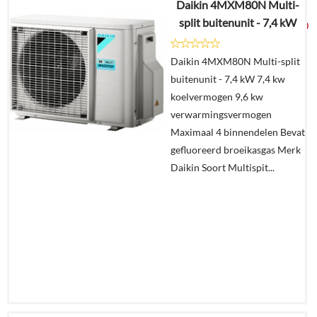
Daikin 4MXM80N Multi-
€
2.481,71
split buitenunit - 7,4 kW
€
1.490,00
Daikin 4MXM80N Multi-split
Details
buitenunit - 7,4 kW 7,4 kw
koelvermogen 9,6 kw
Offerte
verwarmingsvermogen
aanvragen?
Maximaal 4 binnendelen Bevat
In
gefluoreerd broeikasgas Merk
winkelmand
Daikin Soort Multispit...