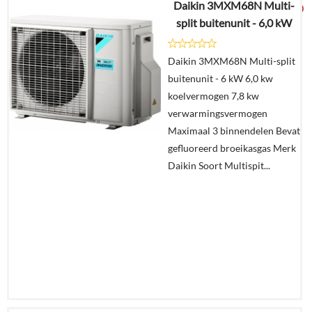
Daikin 3MXM68N Multi-
€
5.045,70
split buitenunit - 6,0 kW
Details
Daikin 3MXM68N Multi-split
buitenunit - 6 kW 6,0 kw
Offerte
koelvermogen 7,8 kw
aanvragen?
verwarmingsvermogen
In
Maximaal 3 binnendelen Bevat
winkelmand
gefluoreerd broeikasgas Merk
Daikin Soort Multispit...