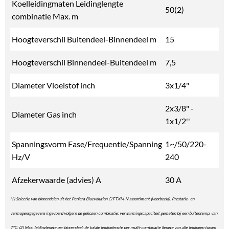
Koelleidingmaten Leidinglengte
50(2)
combinatie Max. m
Hoogteverschil Buitendeel-Binnendeel m
15
Hoogteverschil Binnendeel-Buitendeel m
7,5
Diameter Vloeistof inch
3x1/4"
2x3/8" -
Diameter Gas inch
1x1/2''
Spanningsvorm Fase/Frequentie/Spanning
1~/50/220-
Hz/V
240
Afzekerwaarde (advies) A
30 A
(1) Selectie van binnendelen uit het Perfera Bluevolution C/FTXM-N assortiment (voorbeeld). Prestatie- en
vermogensgegevens ingevoerd volgens de gekozen combinatie; verwarmingscapaciteit gemeten bij een buitentemp. van
7°C. (2) Max. leidinglengte per binnendeel; de totale leidinglengte per multi-combinatie (lengte van alle leidingen tussen