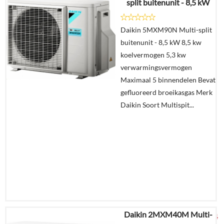
split buitenunit - 8,5 kW
Details
Daikin 5MXM90N Multi-split
buitenunit - 8,5 kW 8,5 kw
Offerte
koelvermogen 5,3 kw
aanvragen?
verwarmingsvermogen
In
Maximaal 5 binnendelen Bevat
winkelmand
gefluoreerd broeikasgas Merk
Daikin Soort Multispit...
Daikin 2MXM40M Multi-
€
6.877,64